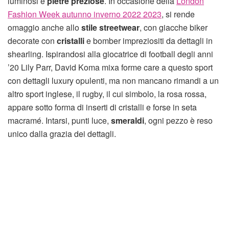
luminosi e
pietre preziose
. In occasione della
London
Fashion Week autunno inverno 2022 2023
, si rende
omaggio anche allo
stile streetwear
, con giacche biker
decorate con
cristalli
e bomber impreziositi da dettagli in
shearling. Ispirandosi alla giocatrice di football degli anni
’20 Lily Parr, David Koma mixa forme care a questo sport
con dettagli luxury opulenti, ma non mancano rimandi a un
altro sport inglese, il rugby, il cui simbolo, la rosa rossa,
appare sotto forma di inserti di cristalli e forse in seta
macramé. Intarsi, punti luce,
smeraldi
, ogni pezzo è reso
unico dalla grazia dei dettagli.