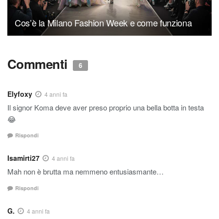
Cos’è la Milano Fashion Week e come funziona
Commenti
6
Elyfoxy
4 anni fa
Il signor Koma deve aver preso proprio una bella botta in testa
😂
Rispondi
Isamirti27
4 anni fa
Mah non è brutta ma nemmeno entusiasmante…
Rispondi
G.
4 anni fa