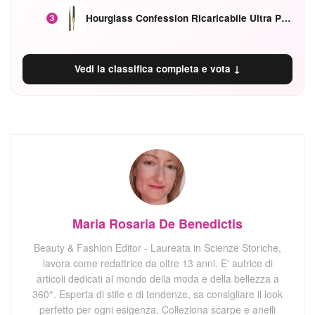
Hourglass Confession Ricaricabile Ultra Preciso Ad Alta Intensità Secretly Classic Red
3
Vedi la classifica completa e vota ↓
Maria Rosaria De Benedictis
Beauty & Fashion Editor - Laureata in Scienze Storiche,
lavora come redattrice da oltre 13 anni. E' autrice di
articoli dedicati al mondo della moda e della bellezza a
360°. Esperta di stile e di tendenze, sa consigliare il look
perfetto per ogni esigenza. Colleziona scarpe e anelli