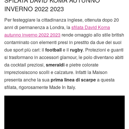
INVERNO 2022 2023
Per festeggiare la cittadinanza inglese, ottenuta dopo 20
anni di permanenza a Londra, la
sfilata David Koma
autunno inverno 2022 2023
rende omaggio allo stile british
contaminato con elementi presi in prestito da due dei suoi
due sport più cari: il
football
e il
rugby
. Protezioni e guanti
si trasformano in accessori glamour, le polo diventano abiti
da cocktail preziosi,
smeraldi
e pietre colorate
impreziosiscono scolli e calzature. Infatti la Maison
presenta anche la sua
prima linea di scarpe
a questa
sfilata, rigorosamente Made In Italy.