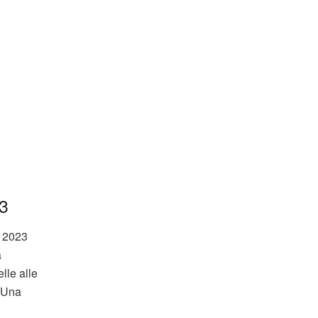
3
2 2023
a
lle alle
. Una