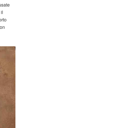
ssate
il
orto
con