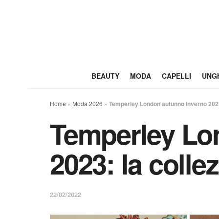
BEAUTY
MODA
CAPELLI
UNG
Home
»
Moda 2026
»
Temperley London autunno inverno 2022
Temperley Lo
2023: la colle
22/02/2022