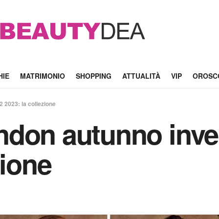
HIE
MATRIMONIO
SHOPPING
ATTUALITÀ
VIP
OROSC
 2023: la collezione
ndon autunno inve
zione