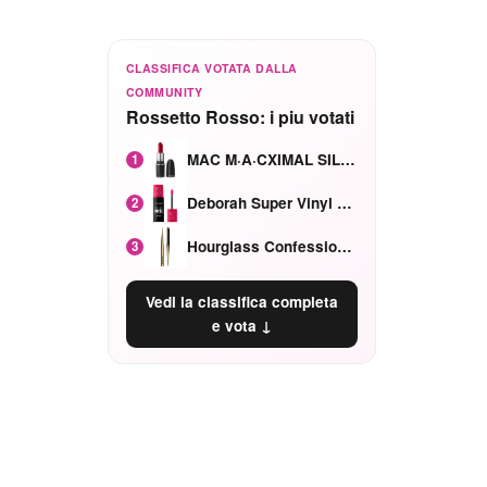
CLASSIFICA VOTATA DALLA
COMMUNITY
Rossetto Rosso: i piu votati
MAC M·A·CXIMAL SILKY MATTE Red Rock mat
1
Deborah Super Vinyl Shake Rosa Ciliegia
2
Hourglass Confession Ricaricabile Ultra Preciso Ad Alta Intensità Secretly Classic Red
3
Vedi la classifica completa
e vota ↓