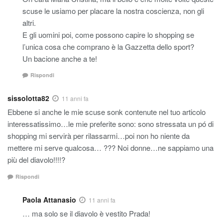
scuse le usiamo per placare la nostra coscienza, non gli
altri.
E gli uomini poi, come possono capire lo shopping se
l’unica cosa che comprano è la Gazzetta dello sport?
Un bacione anche a te!
Rispondi
sissolotta82
11 anni fa
Ebbene si anche le mie scuse sonk contenute nel tuo articolo
interessatissimo…le mie preferite sono: sono stressata un pó di
shopping mi servirà per rilassarmi…poi non ho niente da
mettere mi serve qualcosa… ??? Noi donne…ne sappiamo una
più del diavolo!!!!?
Rispondi
Paola Attanasio
11 anni fa
… ma solo se il diavolo è vestito Prada!