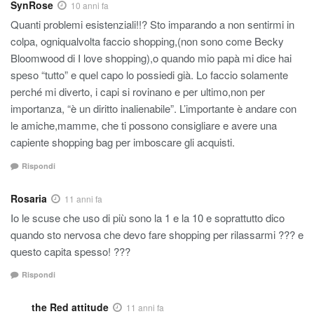
SynRose
10 anni fa
Quanti problemi esistenziali!!? Sto imparando a non sentirmi in
colpa, ogniqualvolta faccio shopping,(non sono come Becky
Bloomwood di I love shopping),o quando mio papà mi dice hai
speso “tutto” e quel capo lo possiedi già. Lo faccio solamente
perché mi diverto, i capi si rovinano e per ultimo,non per
importanza, “è un diritto inalienabile”. L’importante è andare con
le amiche,mamme, che ti possono consigliare e avere una
capiente shopping bag per imboscare gli acquisti.
Rispondi
Rosaria
11 anni fa
Io le scuse che uso di più sono la 1 e la 10 e soprattutto dico
quando sto nervosa che devo fare shopping per rilassarmi ??? e
questo capita spesso! ???
Rispondi
the Red attitude
11 anni fa