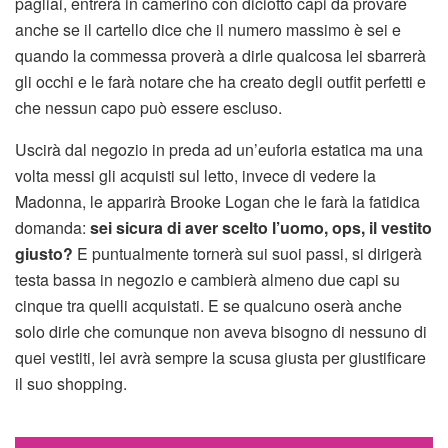
pagliai, entrerà in camerino con diciotto capi da provare
anche se il cartello dice che il numero massimo è sei e
quando la commessa proverà a dirle qualcosa lei sbarrerà
gli occhi e le farà notare che ha creato degli outfit perfetti e
che nessun capo può essere escluso.
Uscirà dal negozio in preda ad un’euforia estatica ma una
volta messi gli acquisti sul letto, invece di vedere la
Madonna, le apparirà Brooke Logan che le farà la fatidica
domanda:
sei sicura di aver scelto l’uomo, ops, il vestito
giusto?
E puntualmente tornerà sui suoi passi, si dirigerà
testa bassa in negozio e cambierà almeno due capi su
cinque tra quelli acquistati. E se qualcuno oserà anche
solo dirle che comunque non aveva bisogno di nessuno di
quei vestiti, lei avrà sempre la scusa giusta per giustificare
il suo shopping.