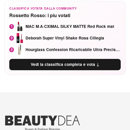
CLASSIFICA VOTATA DALLA COMMUNITY
Rossetto Rosso: i piu votati
MAC M·A·CXIMAL SILKY MATTE Red Rock mat
1
Deborah Super Vinyl Shake Rosa Ciliegia
2
Hourglass Confession Ricaricabile Ultra Preciso Ad Alta Intensità Secretly Classic Red
3
Vedi la classifica completa e vota ↓