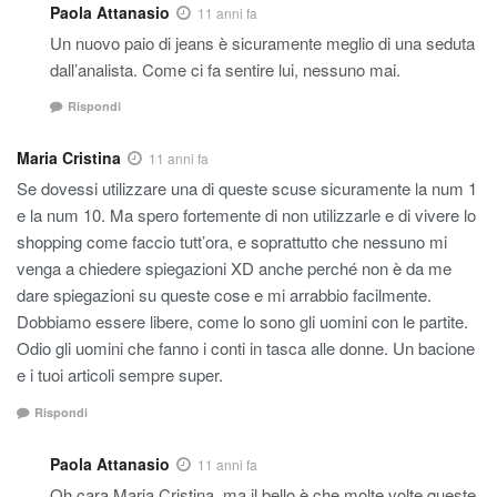
Paola Attanasio
11 anni fa
Un nuovo paio di jeans è sicuramente meglio di una seduta
dall’analista. Come ci fa sentire lui, nessuno mai.
Rispondi
Maria Cristina
11 anni fa
Se dovessi utilizzare una di queste scuse sicuramente la num 1
e la num 10. Ma spero fortemente di non utilizzarle e di vivere lo
shopping come faccio tutt’ora, e soprattutto che nessuno mi
venga a chiedere spiegazioni XD anche perché non è da me
dare spiegazioni su queste cose e mi arrabbio facilmente.
Dobbiamo essere libere, come lo sono gli uomini con le partite.
Odio gli uomini che fanno i conti in tasca alle donne. Un bacione
e i tuoi articoli sempre super.
Rispondi
Paola Attanasio
11 anni fa
Oh cara Maria Cristina, ma il bello è che molte volte queste