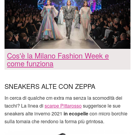
Cos'è la Milano Fashion Week e
come funziona
SNEAKERS ALTE CON ZEPPA
In cerca di qualche cm extra ma senza la scomodità dei
tacchi? La linea di
scarpe Pittarosso
suggerisce le sue
sneakers alte inverno 2021
in ecopelle
con micro borchie
sulla tomaia che rendono la forma più grintosa.