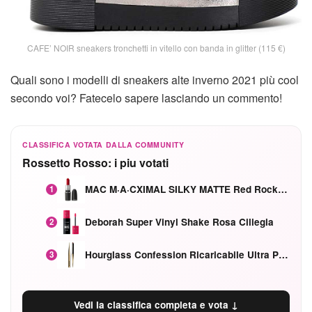
CAFE’ NOIR sneakers tronchetti in vitello con banda in glitter (115 €)
Quali sono i modelli di sneakers alte inverno 2021 più cool
secondo voi? Fatecelo sapere lasciando un commento!
CLASSIFICA VOTATA DALLA COMMUNITY
Rossetto Rosso: i piu votati
MAC M·A·CXIMAL SILKY MATTE Red Rock mat
1
Deborah Super Vinyl Shake Rosa Ciliegia
2
Hourglass Confession Ricaricabile Ultra Preciso Ad Alta Intensità Secretly Classic Red
3
Vedi la classifica completa e vota ↓