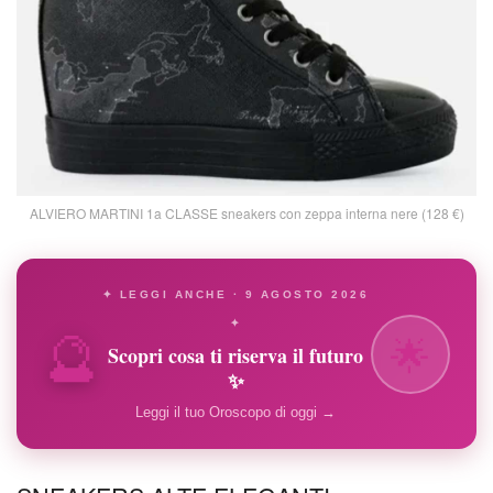
ALVIERO MARTINI 1a CLASSE sneakers con zeppa interna nere (128 €)
✦ LEGGI ANCHE · 9 AGOSTO 2026
🔮
✦
🌟
Scopri cosa ti riserva il futuro
✨
Leggi il tuo Oroscopo di oggi →