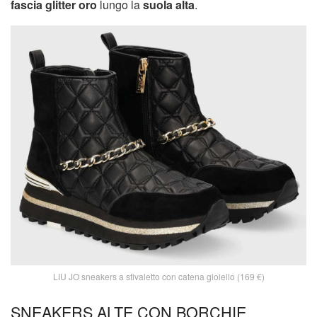
fascia glitter oro
lungo la
suola alta
.
LIU JO sneakers a stivaletto con catena gioiello (169 €)
SNEAKERS ALTE CON BORCHIE