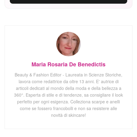
Maria Rosaria De Benedictis
Beauty & Fashion Editor - Laureata in Scienze Storiche,
lavora come redattrice da oltre 13 anni. E' autrice di
articoli dedicati al mondo della moda e della bellezza a
360°. Esperta di stile e di tendenze, sa consigliare il look
perfetto per ogni esigenza. Colleziona scarpe e anelli
come se fossero francobolli e non sa resistere alle
novità di skincare!