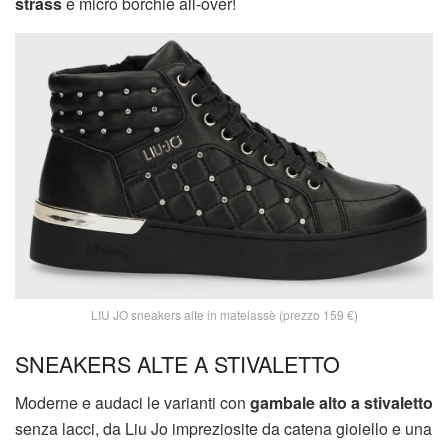
strass
e micro borchie all-over!
LIU JO sneakers alte in matelassè (prezzo 159 €)
SNEAKERS ALTE A STIVALETTO
Moderne e audaci le varianti con
gambale alto a stivaletto
senza lacci, da Liu Jo impreziosite da catena gioiello e una