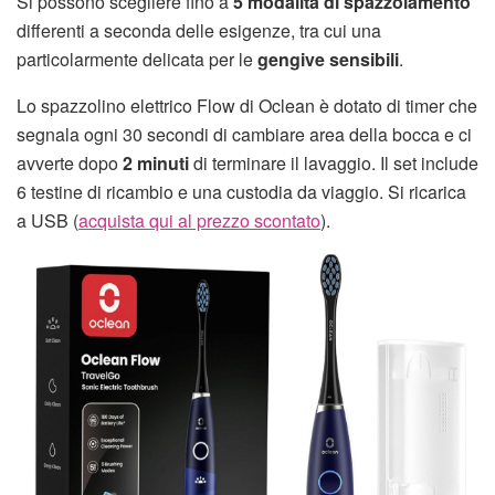
Si possono scegliere fino a
5 modalità di spazzolamento
differenti a seconda delle esigenze, tra cui una
particolarmente delicata per le
gengive sensibili
.
Lo spazzolino elettrico Flow di Oclean è dotato di timer che
segnala ogni 30 secondi di cambiare area della bocca e ci
avverte dopo
2 minuti
di terminare il lavaggio. Il set include
6 testine di ricambio e una custodia da viaggio. Si ricarica
a USB (
acquista qui al prezzo scontato
).