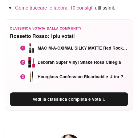
Come truccare le labbra: 10 consigli
utilissimi.
CLASSIFICA VOTATA DALLA COMMUNITY
Rossetto Rosso: i piu votati
MAC M·A·CXIMAL SILKY MATTE Red Rock mat
1
Deborah Super Vinyl Shake Rosa Ciliegia
2
Hourglass Confession Ricaricabile Ultra Preciso Ad Alta Intensità Secretly Classic Red
3
Vedi la classifica completa e vota ↓