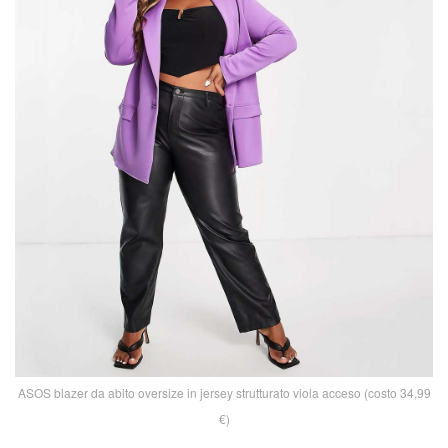
ASOS blazer da abito oversize in jersey strutturato viola acceso (costo 34,99
€)