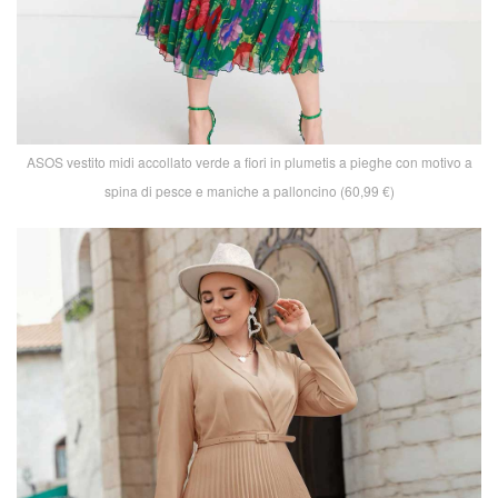
ASOS vestito midi accollato verde a fiori in plumetis a pieghe con motivo a
spina di pesce e maniche a palloncino (60,99 €)