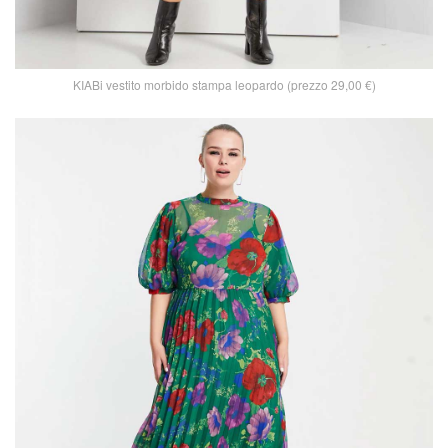
KIABi vestito morbido stampa leopardo (prezzo 29,00 €)