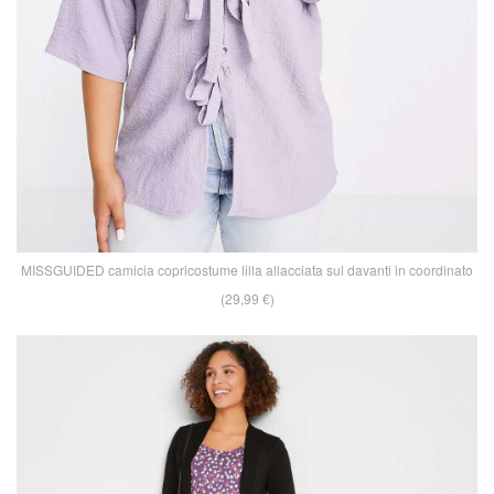
MISSGUIDED camicia copricostume lilla allacciata sul davanti in coordinato
(29,99 €)