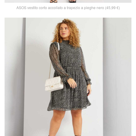
ASOS vestito corto accollato a trapezio a pieghe nero (45,99 €)