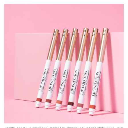
Matita labbra Lip Injection Extreme Lip Shaper Too Faced Estate 2023 – pic: