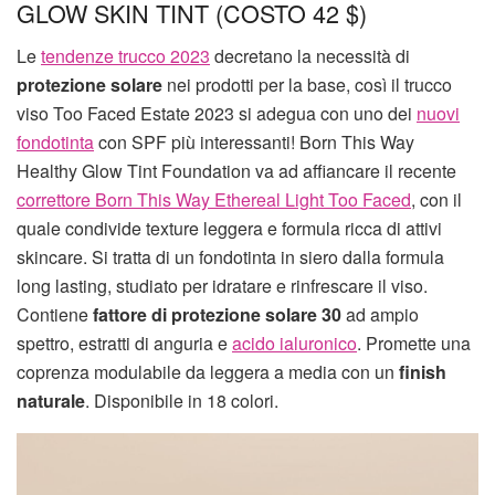
GLOW SKIN TINT (COSTO 42 $)
Le
tendenze trucco 2023
decretano la necessità di
protezione solare
nei prodotti per la base, così il trucco
viso Too Faced Estate 2023 si adegua con uno dei
nuovi
fondotinta
con SPF più interessanti! Born This Way
Healthy Glow Tint Foundation va ad affiancare il recente
correttore Born This Way Ethereal Light Too Faced
, con il
quale condivide texture leggera e formula ricca di attivi
skincare. Si tratta di un fondotinta in siero dalla formula
long lasting, studiato per idratare e rinfrescare il viso.
Contiene
fattore di protezione solare 30
ad ampio
spettro, estratti di anguria e
acido ialuronico
. Promette una
coprenza modulabile da leggera a media con un
finish
naturale
. Disponibile in 18 colori.