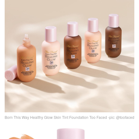
Born This Way Healthy Glow Skin Tint Foundation Too Faced -pic: @toofaced