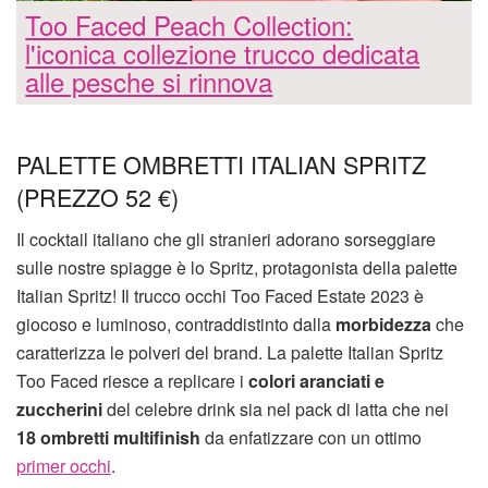
Too Faced Peach Collection:
l'iconica collezione trucco dedicata
alle pesche si rinnova
PALETTE OMBRETTI ITALIAN SPRITZ
(PREZZO 52 €)
Il cocktail italiano che gli stranieri adorano sorseggiare
sulle nostre spiagge è lo Spritz, protagonista della palette
Italian Spritz! Il trucco occhi Too Faced Estate 2023 è
giocoso e luminoso, contraddistinto dalla
morbidezza
che
caratterizza le polveri del brand. La palette Italian Spritz
Too Faced riesce a replicare i
colori aranciati e
zuccherini
del celebre drink sia nel pack di latta che nei
18 ombretti multifinish
da enfatizzare con un ottimo
primer occhi
.