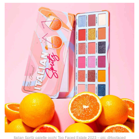
Italian Spritz palette occhi Too Faced Estate 2023 – pic: @toofaced