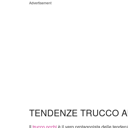
Advertisement
TENDENZE TRUCCO AU
Il
trucco occhi
è il vero protagonista delle tenden