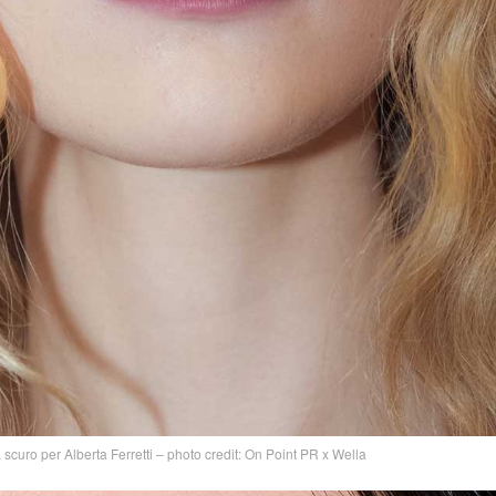
curo per Alberta Ferretti – photo credit: On Point PR x Wella