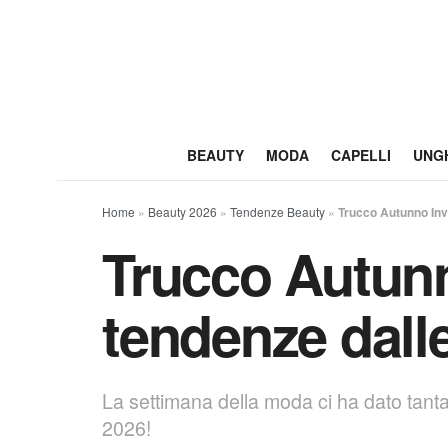
BEAUTY
MODA
CAPELLI
UNG
Home
»
Beauty 2026
»
Tendenze Beauty
»
Trucco Autunno Inve
Trucco Autunn
tendenze dalle
La settimana della moda ci ha dato tant
2026!