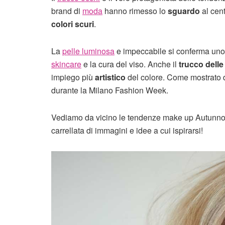
brand di
moda
hanno rimesso lo
sguardo
al cent
colori scuri
.
La
pelle luminosa
e impeccabile si conferma uno
skincare
e la cura del viso. Anche il
trucco delle
impiego più
artistico
del colore. Come mostrato 
durante la Milano Fashion Week.
Vediamo da vicino le tendenze make up Autunno I
carrellata di immagini e idee a cui ispirarsi!