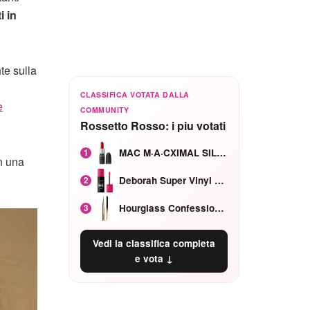
i in
nte sulla
CLASSIFICA VOTATA DALLA
e
COMMUNITY
Rossetto Rosso: i piu votati
MAC M·A·CXIMAL SILKY MATTE Red Rock mat
1
n una
Deborah Super Vinyl Shake Rosa Ciliegia
2
Hourglass Confession Ricaricabile Ultra Preciso Ad Alta Intensità Secretly Classic Red
3
Vedi la classifica completa
e vota ↓