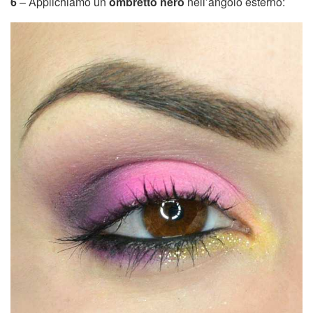
6
– Applichiamo un
ombretto nero
nell’angolo esterno: