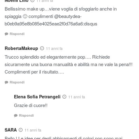
11 anni fa
Bellissimo make up…viene voglia di sfoggiarlo anche in
spiaggia 🙂 complimenti @beautydea-
b0eb9a95e8b085e4025eae2f0d76a6a6:disqus
Rispondi
RobertaMakeup
11 anni fa
Trucco splendido ed elegantemente pop…. Richiede
sicuramente una buona manualità e abilità ma ne vale la pena!!!
Complimenti per il risultato….
Rispondi
Elena Sofia Petrangeli
11 anni fa
Grazie di cuore!!
Rispondi
SARA
11 anni fa
Bello ! Le idee per degli abbinamenti di colori non sono mai