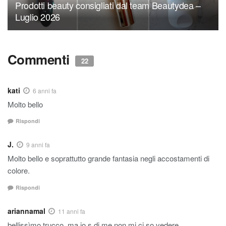
Prodotti beauty consigliati dal team Beautydea –
Luglio 2026
Commenti
22
kati
6 anni fa
Molto bello
Rispondi
J.
9 anni fa
Molto bello e soprattutto grande fantasia negli accostamenti di
colore.
Rispondi
ariannamal
11 anni fa
bellissìmo trucco..ma io s di me non mi ci so vedere