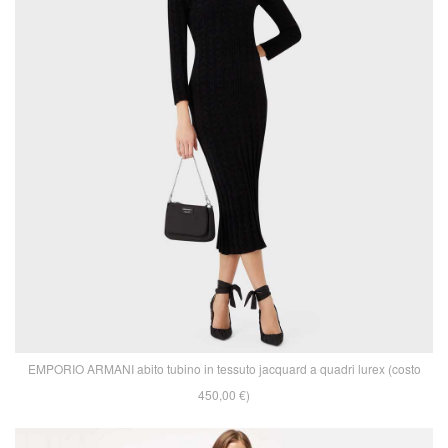
EMPORIO ARMANI abito tubino in tessuto jacquard a quadri lurex (costo
450,00 €)