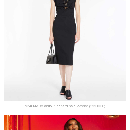
MAX MARA abito in gabardina di cotone (299,00 €)