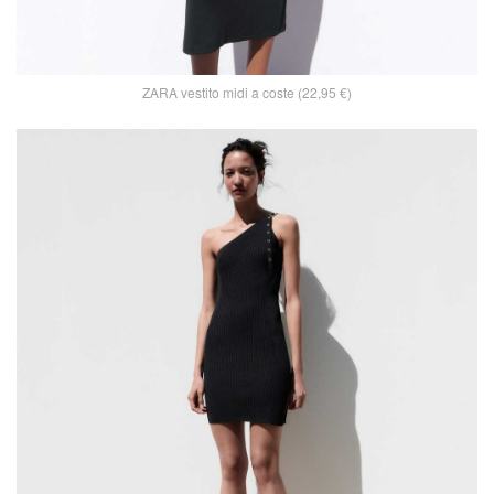
ZARA vestito midi a coste (22,95 €)