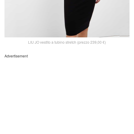
LIU JO vestito a tubino stretch (prezzo 239,00 €)
Advertisement