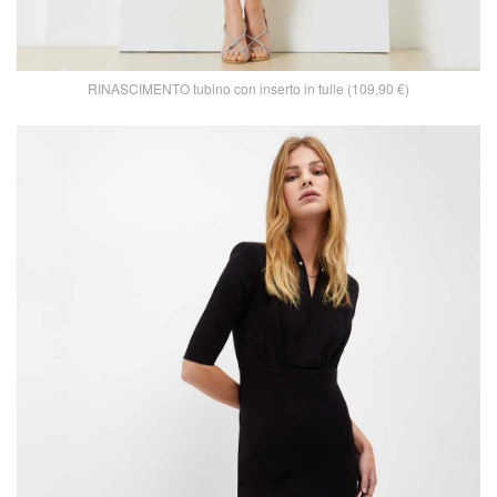
RINASCIMENTO tubino con inserto in tulle (109,90 €)