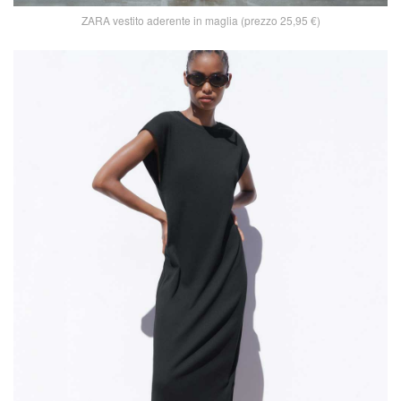
ZARA vestito aderente in maglia (prezzo 25,95 €)