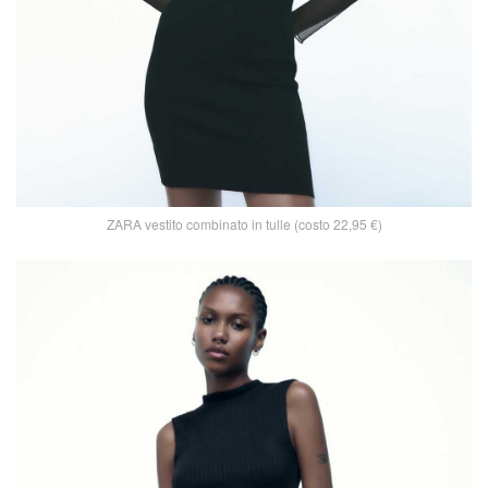
ZARA vestito combinato in tulle (costo 22,95 €)