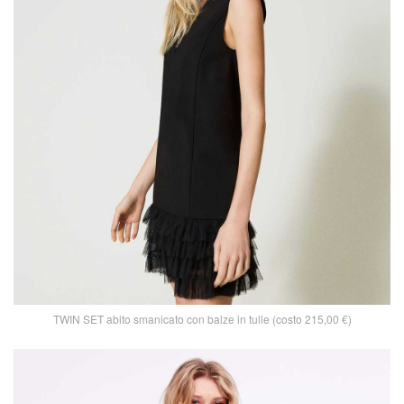
TWIN SET abito smanicato con balze in tulle (costo 215,00 €)