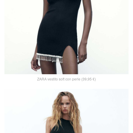
ZARA vestito soft con perle (39,95 €)