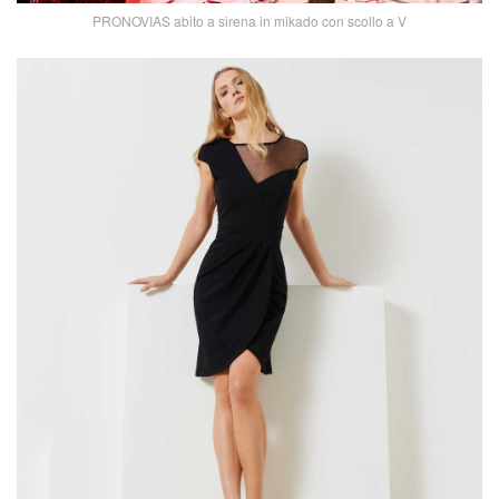
PRONOVIAS abito a sirena in mikado con scollo a V