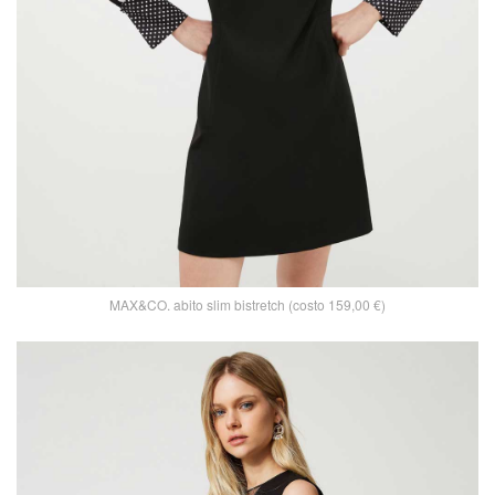
MAX&CO. abito slim bistretch (costo 159,00 €)