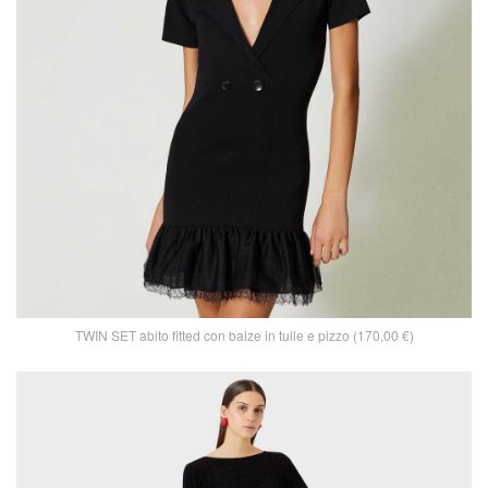
TWIN SET abito fitted con balze in tulle e pizzo (170,00 €)