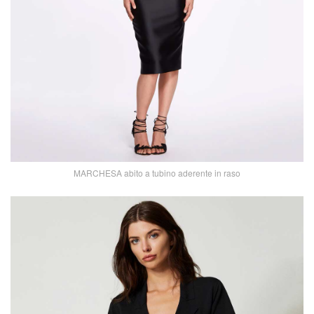
MARCHESA abito a tubino aderente in raso