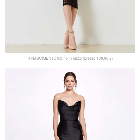
RINASCIMENTO tubino in pizzo (prezzo 139,90 €)