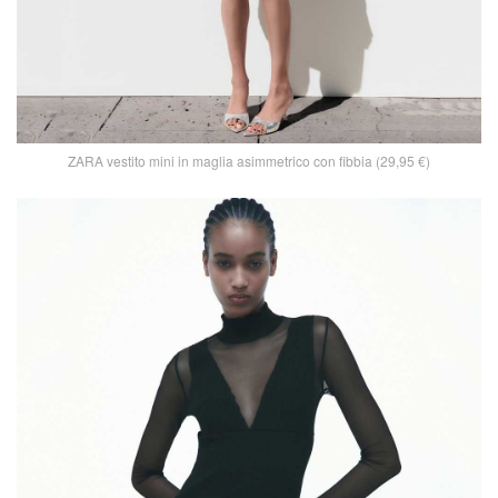
ZARA vestito mini in maglia asimmetrico con fibbia (29,95 €)