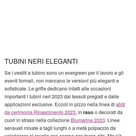
TUBINI NERI ELEGANTI
Se i vestiti a tubino sono un evergreen per il lavoro e gli
eventi formali, non mancano le versioni più eleganti e
sofisticate. Le griffe dedicano infatti alle occasioni
importanti i tubini neri 2023 dai tessuti pregiati e dalle
applicazioni esclusive. Eccoli in pizzo nella linea di
abiti
da cerimonia Rinascimento 2023
, in
raso
o decorati da
cuori in strass nella collezione
Blumarine 2023
. Linee
sensuali mixate a tagli lunghi o a metà polpaccio da
valorizzare al meglio con scarpe con tacco alto. Ma c’è