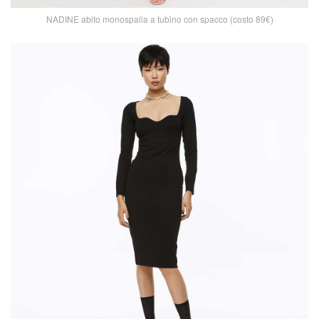
NADINE abito monospalla a tubino con spacco (costo 89€)