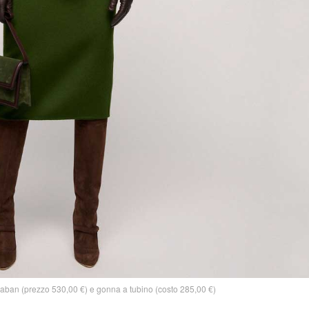
an (prezzo 530,00 €) e gonna a tubino (costo 285,00 €)