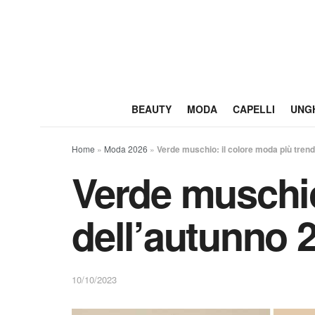
BEAUTY
MODA
CAPELLI
UNG
Home
»
Moda 2026
»
Verde muschio: il colore moda più tren
Verde muschio
dell’autunno 
10/10/2023