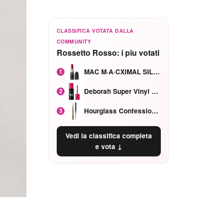
CLASSIFICA VOTATA DALLA
COMMUNITY
Rossetto Rosso: i piu votati
MAC M·A·CXIMAL SILKY MATTE Red Rock mat
1
Deborah Super Vinyl Shake Rosa Ciliegia
2
Hourglass Confession Ricaricabile Ultra Preciso Ad Alta Intensità Secretly Classic Red
3
Vedi la classifica completa
e vota ↓