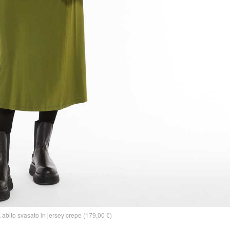
bito svasato in jersey crepe (179,00 €)