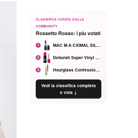
CLASSIFICA VOTATA DALLA
COMMUNITY
Rossetto Rosso: i piu votati
MAC M·A·CXIMAL SILKY MATTE Red Rock mat
1
Deborah Super Vinyl Shake Rosa Ciliegia
2
Hourglass Confession Ricaricabile Ultra Preciso Ad Alta Intensità Secretly Classic Red
3
Vedi la classifica completa
e vota ↓