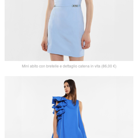
Mini abito con bretelle e dettaglio catena in vita (86,00 €)