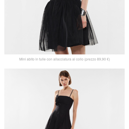
Mini abito in tulle con allacciatura al collo (prezzo 89,90 €)