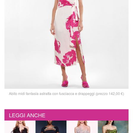
Abito midi fantasia astratta con fusciacca e drappeggi (prezzo 142,00 €)
LEGGI ANCHE