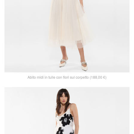
Abito midi in tulle con fiori sul corpetto (188,00 €)