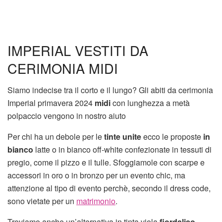
IMPERIAL VESTITI DA
CERIMONIA MIDI
Siamo indecise tra il corto e il lungo? Gli abiti da cerimonia
Imperial primavera 2024
midi
con lunghezza a metà
polpaccio vengono in nostro aiuto
Per chi ha un debole per le
tinte unite
ecco le proposte
in
bianco
latte o in bianco off-white confezionate in tessuti di
pregio, come il pizzo e il tulle. Sfoggiamole con scarpe e
accessori in oro o in bronzo per un evento chic, ma
attenzione al tipo di evento perchè, secondo il dress code,
sono vietate per un
matrimonio
.
Troviamo anche un’alternativa in tinta viola
fiordaliso
,