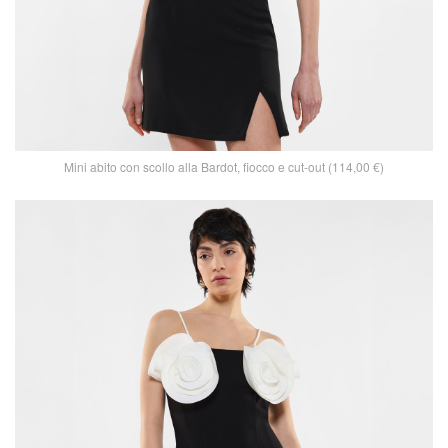
Mini abito con scollo alla Bardot, fiocco e cut-out (114,00 €)