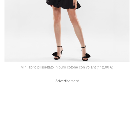
Mini abito plissettato in puro cotone con volant (112,00 €)
Advertisement