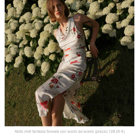
Abito midi fantasia floreale con scollo ad anello (prezzo 128,00 €)