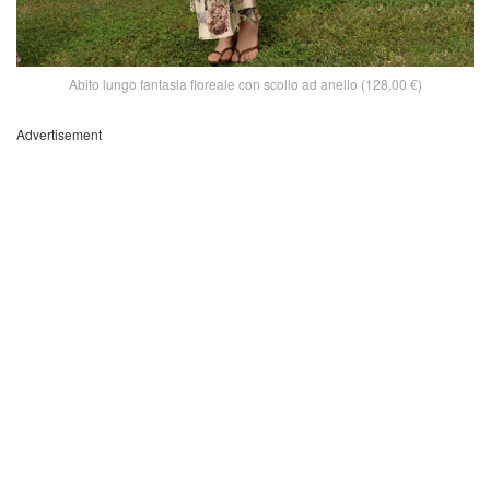
Abito lungo fantasia floreale con scollo ad anello (128,00 €)
Advertisement