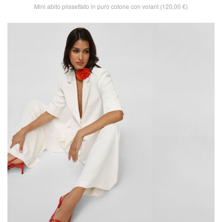
Mini abito plissettato in puro cotone con volant (120,00 €)