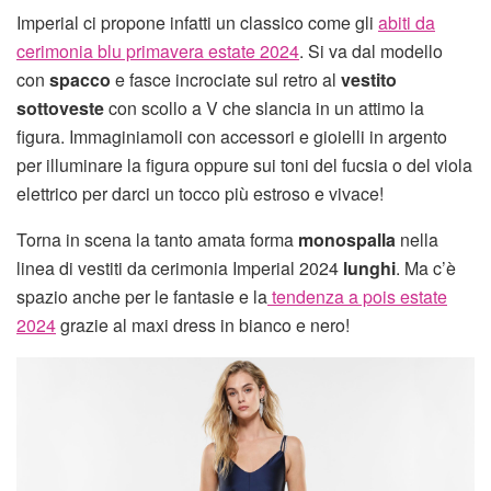
Imperial ci propone infatti un classico come gli
abiti da
cerimonia blu primavera estate 2024
. Si va dal modello
con
spacco
e fasce incrociate sul retro al
vestito
sottoveste
con scollo a V che slancia in un attimo la
figura. Immaginiamoli con accessori e gioielli in argento
per illuminare la figura oppure sui toni del fucsia o del viola
elettrico per darci un tocco più estroso e vivace!
Torna in scena la tanto amata forma
monospalla
nella
linea di vestiti da cerimonia Imperial 2024
lunghi
. Ma c’è
spazio anche per le fantasie e la
tendenza a pois estate
2024
grazie al maxi dress in bianco e nero!