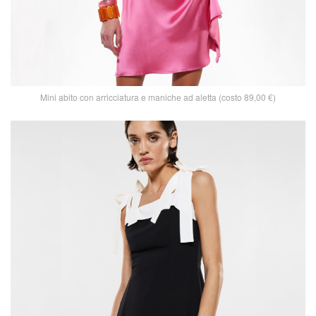
Mini abito con arricciatura e maniche ad aletta (costo 89,00 €)