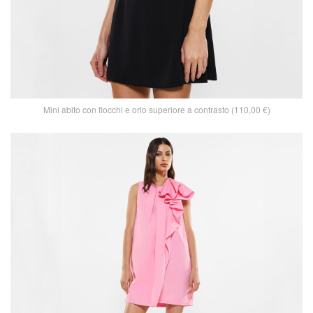
Mini abito con fiocchi e orlo superiore a contrasto (110,00 €)