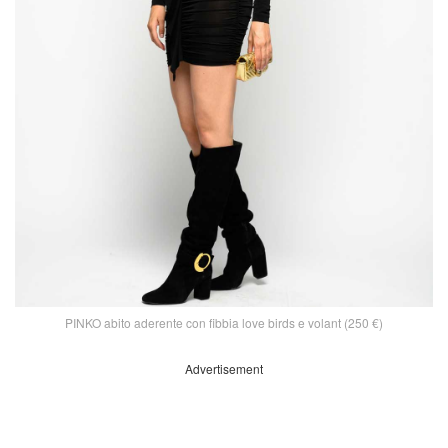
PINKO abito aderente con fibbia love birds e volant (250 €)
Advertisement