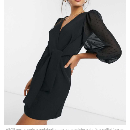
ASOS vestito corto a portafoglio nero con maniche a sbuffo a pallini (prezzo