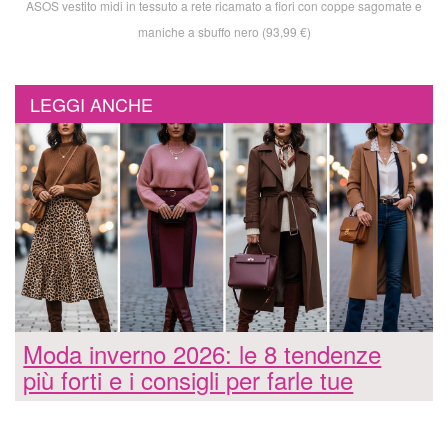
ASOS vestito midi in tessuto a rete ricamato a fiori con coppe sagomate e
maniche a sbuffo nero (93,99 €)
LEGGI ANCHE
Moda inverno 2026: le 8 tendenze
più forti e i consigli per farle tue