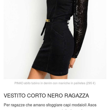
PINKO abito tubino in denim con maniche in pailletes (295 €)
VESTITO CORTO NERO RAGAZZA
Per ragazze che amano sfoggiare capi modaioli Asos