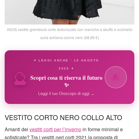
ASOS vestito grembiule corto testurizzato con maniche a sbuffo e occhiello
sulla schiena colore nero (68,99 €)
✦ LEGGI ANCHE · 10 AGOSTO
🔮
2026 ✦
🌟
Scopri cosa ti riserva il futuro
✨
Leggi il tuo Oroscopo di oggi →
VESTITO CORTO NERO COLLO ALTO
Amanti dei
vestiti corti per l’inverno
in forme minimal e
sofisticate? Tra i vestiti neri corti 2021 la proposta di