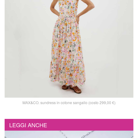
MAX&CO. sundress in cotone sangallo (costo 299,00 €)
LEGGI ANCHE