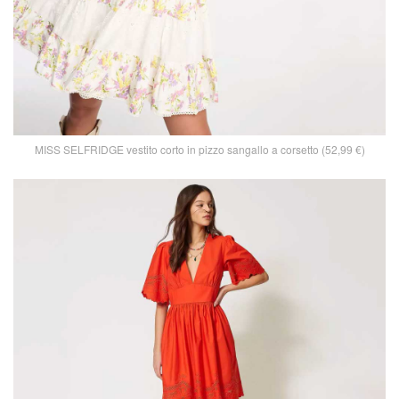
MISS SELFRIDGE vestito corto in pizzo sangallo a corsetto (52,99 €)