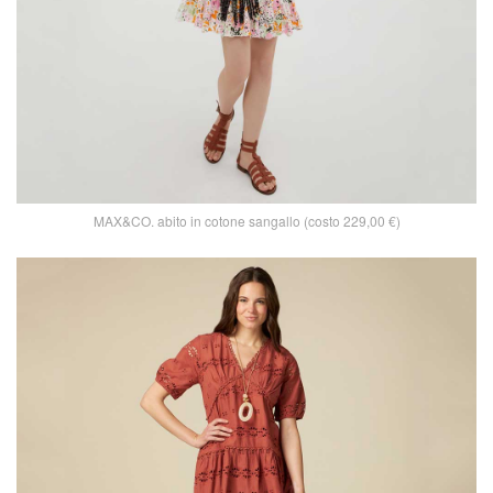
MAX&CO. abito in cotone sangallo (costo 229,00 €)