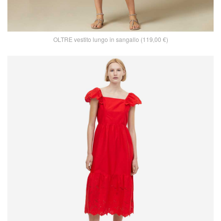
OLTRE vestito lungo in sangallo (119,00 €)