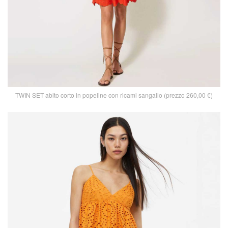
TWIN SET abito corto in popeline con ricami sangallo (prezzo 260,00 €)