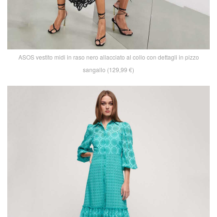
ASOS vestito midi in raso nero allacciato al collo con dettagli in pizzo
sangallo (129,99 €)