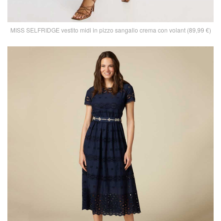
MISS SELFRIDGE vestito midi in pizzo sangallo crema con volant (89,99 €)