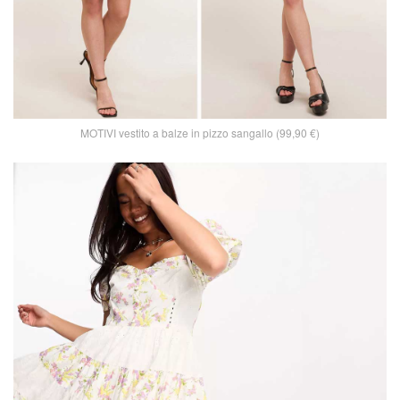
MOTIVI vestito a balze in pizzo sangallo (99,90 €)