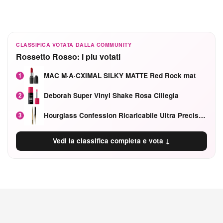
CLASSIFICA VOTATA DALLA COMMUNITY
Rossetto Rosso: i piu votati
MAC M·A·CXIMAL SILKY MATTE Red Rock mat
1
Deborah Super Vinyl Shake Rosa Ciliegia
2
Hourglass Confession Ricaricabile Ultra Preciso Ad Alta Intensità Secretly Classic Red
3
Vedi la classifica completa e vota ↓