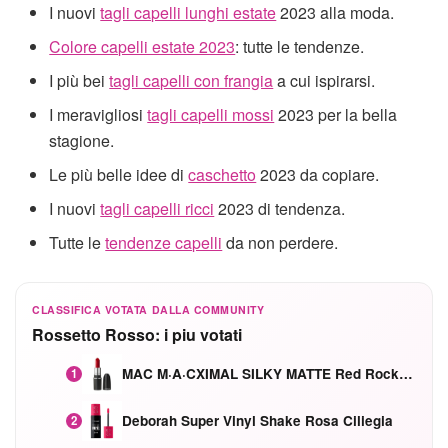
I nuovi
tagli capelli lunghi estate
2023 alla moda.
Colore capelli estate 2023
: tutte le tendenze.
I più bei
tagli capelli con frangia
a cui ispirarsi.
I meravigliosi
tagli capelli mossi
2023 per la bella
stagione.
Le più belle idee di
caschetto
2023 da copiare.
I nuovi
tagli capelli ricci
2023 di tendenza.
Tutte le
tendenze capelli
da non perdere.
CLASSIFICA VOTATA DALLA COMMUNITY
Rossetto Rosso: i piu votati
MAC M·A·CXIMAL SILKY MATTE Red Rock mat
1
Deborah Super Vinyl Shake Rosa Ciliegia
2