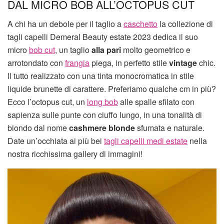
DAL MICRO BOB ALL’OCTOPUS CUT
A chi ha un debole per il taglio a
caschetto
la collezione di
tagli capelli Demeral Beauty estate 2023 dedica il suo
micro
bob cut
, un taglio
alla pari
molto geometrico e
arrotondato con
frangia
piega, in perfetto stile
vintage
chic.
Il tutto realizzato con una tinta monocromatica in stile
liquide brunette di carattere. Preferiamo qualche cm in più?
Ecco l’octopus cut, un
long bob
alle spalle sfilato con
sapienza sulle punte con ciuffo lungo, in una tonalità di
biondo dal nome
cashmere blonde
sfumata e naturale.
Date un’occhiata ai più bei
tagli capelli medi estate
nella
nostra ricchissima gallery di immagini!