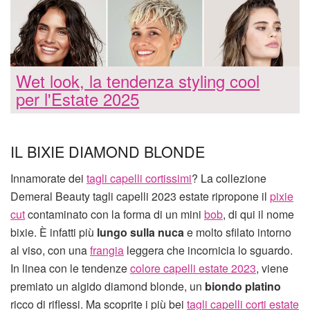
Wet look, la tendenza styling cool
per l'Estate 2025
IL BIXIE DIAMOND BLONDE
Innamorate dei
tagli capelli cortissimi
? La collezione
Demeral Beauty tagli capelli 2023 estate ripropone il
pixie
cut
contaminato con la forma di un mini
bob
, di qui il nome
bixie. È infatti più
lungo sulla nuca
e molto sfilato intorno
al viso, con una
frangia
leggera che incornicia lo sguardo.
In linea con le tendenze
colore capelli estate 2023
, viene
premiato un algido diamond blonde, un
biondo platino
ricco di riflessi. Ma scoprite i più bei
tagli capelli corti estate