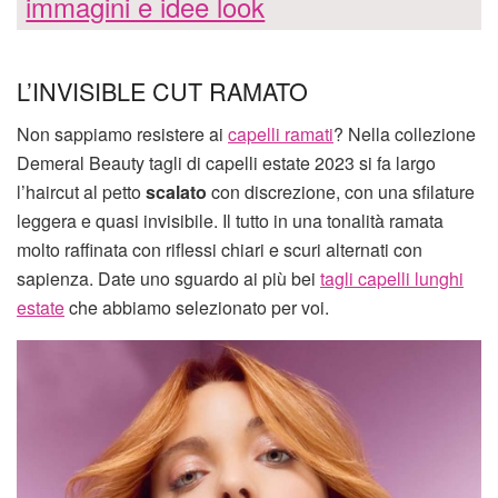
immagini e idee look
L’INVISIBLE CUT RAMATO
Non sappiamo resistere ai
capelli ramati
? Nella collezione
Demeral Beauty tagli di capelli estate 2023 si fa largo
l’haircut al petto
scalato
con discrezione, con una sfilature
leggera e quasi invisibile. Il tutto in una tonalità ramata
molto raffinata con riflessi chiari e scuri alternati con
sapienza. Date uno sguardo ai più bei
tagli capelli lunghi
estate
che abbiamo selezionato per voi.