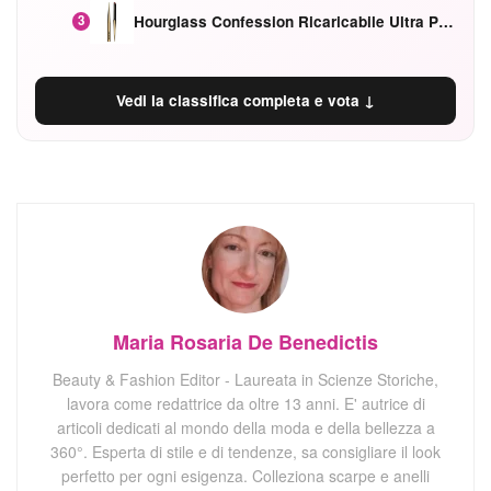
Hourglass Confession Ricaricabile Ultra Preciso Ad Alta Intensità Secretly Classic Red
3
Vedi la classifica completa e vota ↓
Maria Rosaria De Benedictis
Beauty & Fashion Editor - Laureata in Scienze Storiche,
lavora come redattrice da oltre 13 anni. E' autrice di
articoli dedicati al mondo della moda e della bellezza a
360°. Esperta di stile e di tendenze, sa consigliare il look
perfetto per ogni esigenza. Colleziona scarpe e anelli