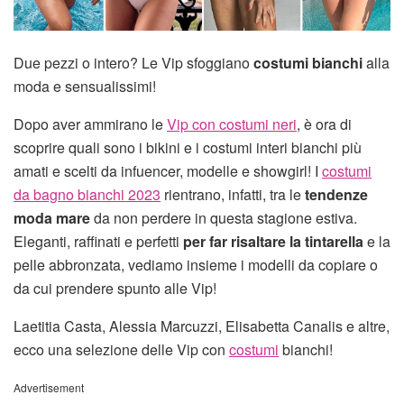
Due pezzi o intero? Le Vip sfoggiano
costumi bianchi
alla
moda e sensualissimi!
Dopo aver ammirano le
Vip con costumi neri
, è ora di
scoprire quali sono i bikini e i costumi interi bianchi più
amati e scelti da infuencer, modelle e showgirl! I
costumi
da bagno bianchi 2023
rientrano, infatti, tra le
tendenze
moda mare
da non perdere in questa stagione estiva.
Eleganti, raffinati e perfetti
per far risaltare la tintarella
e la
pelle abbronzata, vediamo insieme i modelli da copiare o
da cui prendere spunto alle Vip!
Laetitia Casta, Alessia Marcuzzi, Elisabetta Canalis e altre,
ecco una selezione delle Vip con
costumi
bianchi!
Advertisement