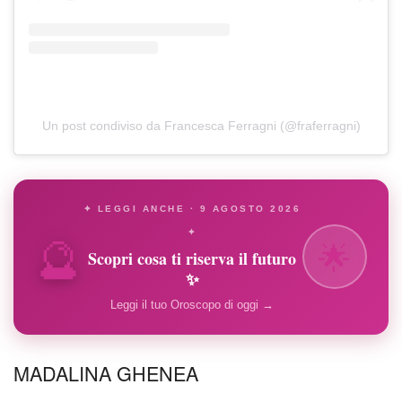
Un post condiviso da Francesca Ferragni (@fraferragni)
✦ LEGGI ANCHE · 9 AGOSTO 2026
🔮
✦
🌟
Scopri cosa ti riserva il futuro
✨
Leggi il tuo Oroscopo di oggi →
MADALINA GHENEA