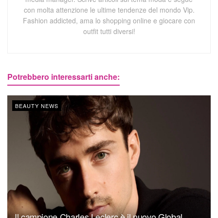
con molta attenzione le ultime tendenze del mondo Vip.
Fashion addicted, ama lo shopping online e giocare con
outfit tutti diversi!
Potrebbero interessarti anche:
BEAUTY NEWS
Il campione Charles Leclerc è il nuovo Global