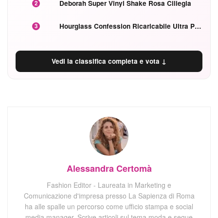
Deborah Super Vinyl Shake Rosa Ciliegia
2
Hourglass Confession Ricaricabile Ultra Preciso Ad Alta Intensità Secretly Classic Red
3
Vedi la classifica completa e vota ↓
Alessandra Certomà
Fashion Editor - Laureata in Marketing e
Comunicazione d'impresa presso La Sapienza di Roma
ha alle spalle un percorso come ufficio stampa e social
media manager. Scrive articoli sul tema moda e segue