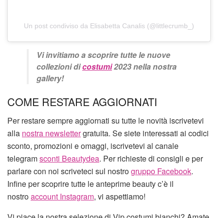
Un post condiviso da Elisabetta Canalis (@littlecrumb_)
Vi invitiamo a scoprire tutte le nuove
collezioni di
costumi
2023 nella nostra
gallery!
COME RESTARE AGGIORNATI
Per restare sempre aggiornati su tutte le novità iscrivetevi
alla
nostra newsletter
gratuita. Se siete interessati ai codici
sconto, promozioni e omaggi, iscrivetevi al canale
telegram
sconti Beautydea
. Per richieste di consigli e per
parlare con noi scriveteci sul nostro
gruppo Facebook
.
Infine per scoprire tutte le anteprime beauty c’è il
nostro
account Instagram
, vi aspettiamo!
Vi piace la nostra selezione di Vip costumi bianchi? Amate