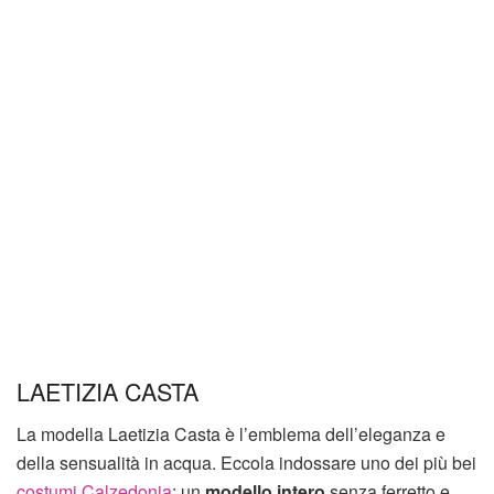
LAETIZIA CASTA
La modella Laetizia Casta è l’emblema dell’eleganza e
della sensualità in acqua. Eccola indossare uno dei più bei
costumi Calzedonia
: un
modello intero
senza ferretto e