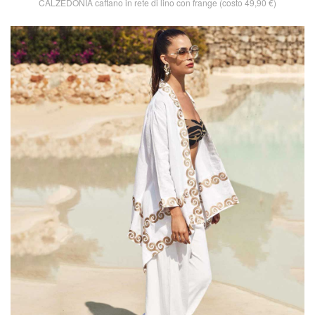
CALZEDONIA caftano in rete di lino con frange (costo 49,90 €)