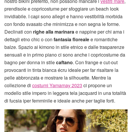
nostro bikini preferito, non possono mancare i
vestiti mare
,
prendisole e copricostume per sfoggiare un beach look
invidiabile. I capi sono allegri e hanno vestibilità morbida
con fondo svasato che minimizza e non segna le forme.
Declinati con
righe alla marinara
e nappine per chi ama i
dettagli etno chic o con
fantasia floreale
e romantiche
balze. Spazio ai kimono in stile etnico e dalle trasparenze
sensuali e in primo piano ci sono anche i copricostume da
bagno per donna in stile
caftano
. Con frange e cut-out
provocanti in tinta bianca écru ideale per far risaltare la
pelle abbronzata e mostrare la silhouette. Mentre la
collezione di
costumi Yamamay 2023
ci propone un
modello stile impero in leggera tela jacquard in una totalità
di fucsia iper femminile e ideale anche per taglie forti.