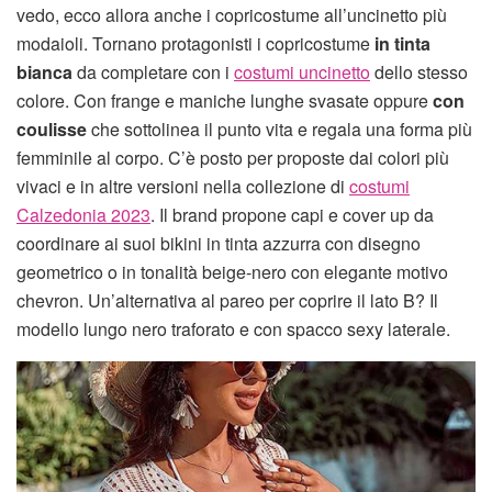
vedo, ecco allora anche i copricostume all’uncinetto più
modaioli. Tornano protagonisti i copricostume
in tinta
bianca
da completare con i
costumi uncinetto
dello stesso
colore. Con frange e maniche lunghe svasate oppure
con
coulisse
che sottolinea il punto vita e regala una forma più
femminile al corpo. C’è posto per proposte dai colori più
vivaci e in altre versioni nella collezione di
costumi
Calzedonia 2023
. Il brand propone capi e cover up da
coordinare ai suoi bikini in tinta azzurra con disegno
geometrico o in tonalità beige-nero con elegante motivo
chevron. Un’alternativa al pareo per coprire il lato B? Il
modello lungo nero traforato e con spacco sexy laterale.