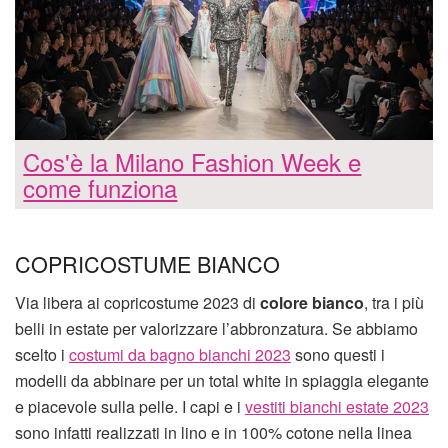
Cos'è la Milano Fashion Week e
come funziona
COPRICOSTUME BIANCO
Via libera ai copricostume 2023 di
colore bianco
, tra i più
belli in estate per valorizzare l’abbronzatura. Se abbiamo
scelto i
costumi da bagno bianchi 2023
sono questi i
modelli da abbinare per un total white in spiaggia elegante
e piacevole sulla pelle. I capi e i
vestiti bianchi estate 2023
sono infatti realizzati in lino e in 100% cotone nella linea