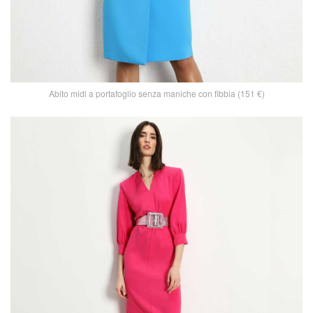
Abito midi a portafoglio senza maniche con fibbia (151 €)