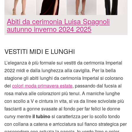
Abiti da cerimonia Luisa Spagnoli
autunno inverno 2024 2025
VESTITI MIDI E LUNGHI
L’eleganza è più formale sui vestiti da cerimonia Imperial
2022 midi e dalla lunghezza alla caviglia. Per la bella
stagione gli abiti lunghi da cerimonia Imperial si colorano
dei
colori moda primavera estate
, passando dal fucsia al
rosa malva alle colorazioni più tenui. A maniche lunghe
con scollo a V e cintura in vita, si va da linee scivolate più
fascianti a gonne svasate al fondo per far felici le donne
curvy mentre
il tubino
si caratterizza per lo scollo tondo
con collana a catena e arricciatura sul fianco strategica per
nascondere con astuzia la pancia. In verde lime o color