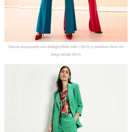
Giacca doppiopetto con dettagli effetto satin (162 €) e pantaloni flare con
piega stirata (60 €)