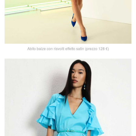
Abito balze con risvolti effetto satin (prezzo 128 €)