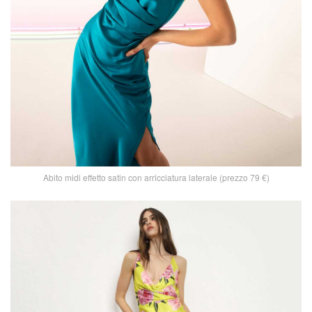
Abito midi effetto satin con arricciatura laterale (prezzo 79 €)