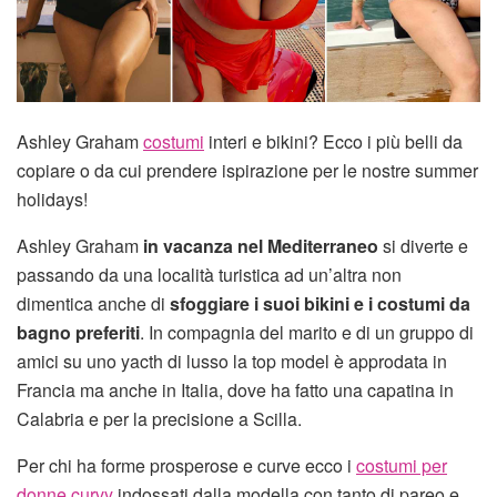
Ashley Graham
costumi
interi e bikini? Ecco i più belli da
copiare o da cui prendere ispirazione per le nostre summer
holidays!
Ashley Graham
in vacanza nel Mediterraneo
si diverte e
passando da una località turistica ad un’altra non
dimentica anche di
sfoggiare i suoi bikini e i costumi da
bagno preferiti
. In compagnia del marito e di un gruppo di
amici su uno yacth di lusso la top model è approdata in
Francia ma anche in Italia, dove ha fatto una capatina in
Calabria e per la precisione a Scilla.
Per chi ha forme prosperose e curve ecco i
costumi per
donne curvy
indossati dalla modella con tanto di pareo e