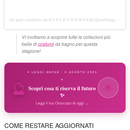
Un post condiviso da A S H L E Y G R A H A M (@ashleygraham)
Vi invitiamo a scoprire tutte le collezioni più
belle di
costumi
da bagno per questa
stagione!
✦ LEGGI ANCHE · 6 AGOSTO 2026
🔮
✦
🌟
Scopri cosa ti riserva il futuro
✨
Leggi il tuo Oroscopo di oggi →
COME RESTARE AGGIORNATI