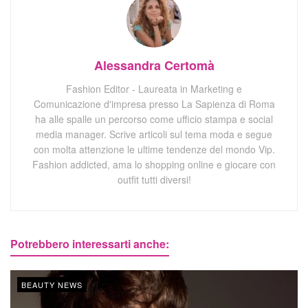
Alessandra Certomà
Fashion Editor - Laureata in Marketing e
Comunicazione d'impresa presso La Sapienza di Roma
ha alle spalle un percorso come ufficio stampa e social
media manager. Scrive articoli sul tema moda e segue
con molta attenzione le ultime tendenze del mondo Vip.
Fashion addicted, ama lo shopping online e giocare con
outfit tutti diversi!
Potrebbero interessarti anche:
BEAUTY NEWS