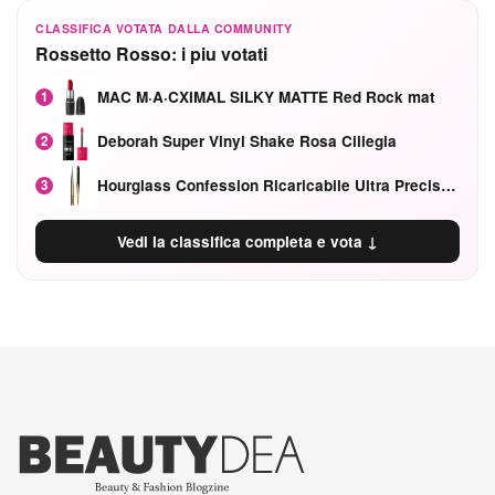
CLASSIFICA VOTATA DALLA COMMUNITY
Rossetto Rosso: i piu votati
MAC M·A·CXIMAL SILKY MATTE Red Rock mat
1
Deborah Super Vinyl Shake Rosa Ciliegia
2
Hourglass Confession Ricaricabile Ultra Preciso Ad Alta Intensità Secretly Classic Red
3
Vedi la classifica completa e vota ↓