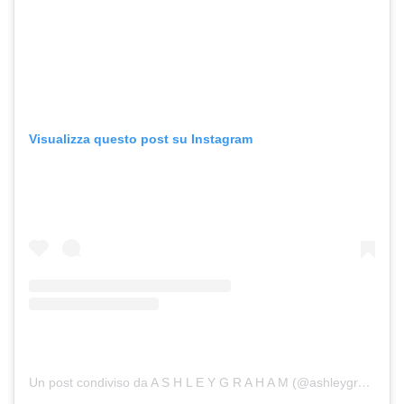
Visualizza questo post su Instagram
Un post condiviso da A S H L E Y G R A H A M (@ashleygraham)