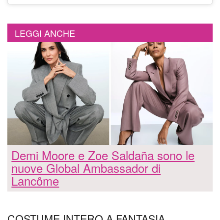
LEGGI ANCHE
Demi Moore e Zoe Saldaña sono le
nuove Global Ambassador di
Lancôme
COSTUME INTERO A FANTASIA