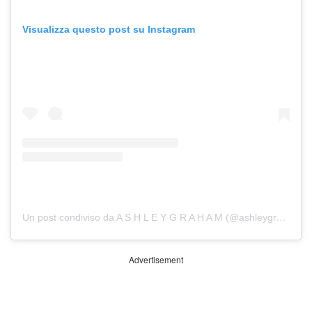
Visualizza questo post su Instagram
Un post condiviso da A S H L E Y G R A H A M (@ashleygraham)
Advertisement