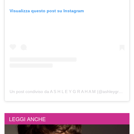
Visualizza questo post su Instagram
Un post condiviso da A S H L E Y G R A H A M (@ashleygraham)
LEGGI ANCHE