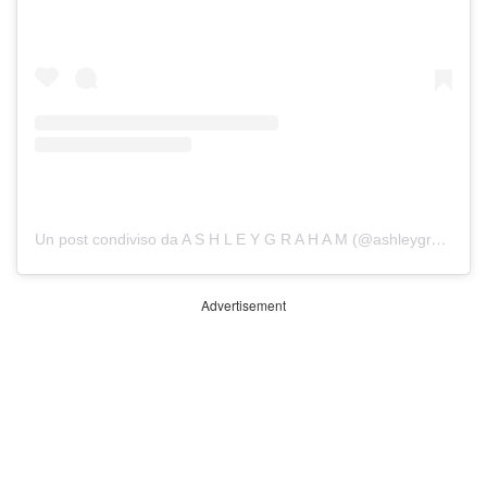
Un post condiviso da A S H L E Y G R A H A M (@ashleygraham)
Advertisement