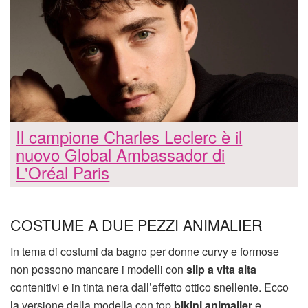
Il campione Charles Leclerc è il
nuovo Global Ambassador di
L'Oréal Paris
COSTUME A DUE PEZZI ANIMALIER
In tema di costumi da bagno per donne curvy e formose
non possono mancare i modelli con
slip a vita alta
contenitivi e in tinta nera dall’effetto ottico snellente. Ecco
la versione della modella con top
bikini animalier
e