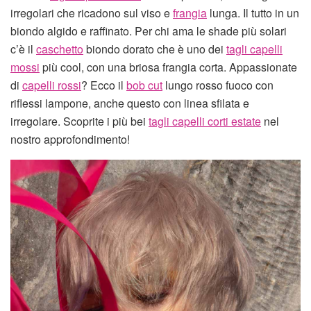
irregolari che ricadono sul viso e
frangia
lunga. Il tutto in un
biondo algido e raffinato. Per chi ama le shade più solari
c’è il
caschetto
biondo dorato che è uno dei
tagli capelli
mossi
più cool, con una briosa frangia corta. Appassionate
di
capelli rossi
? Ecco il
bob cut
lungo rosso fuoco con
riflessi lampone, anche questo con linea sfilata e
irregolare. Scoprite i più bei
tagli capelli corti estate
nel
nostro approfondimento!