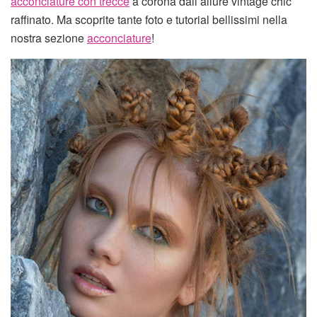
acconciature con trecce
a corona dall’allure vintage chic
raffinato. Ma scoprite tante foto e tutorial bellissimi nella
nostra sezione
acconciature
!