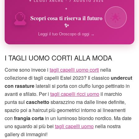
✦ LEGGI ANCHE · 7 AGOSTO 2026
🔮
✦
🌟
Scopri cosa ti riserva il futuro
✨
Leggi il tuo Oroscopo di oggi →
I TAGLI UOMO CORTI ALLA MODA
Come sono invece i
tagli capelli uomo corti
nella
collezione di tagli capelli Estel 2023? Il classico
undercut
con rasature
laterali si porta con ciuffo lungo pettinato in
avanti e sfilato. Per i
tagli capelli ricci uomo
il marchio
punta sul
caschetto
sbarazzino ma dalle linee definite,
spazio poi a haircut più geometrici intorno ai lineamenti
con
frangia corta
in un luminoso biondo nordico. Ma date
uno sguardo ai più bei
tagli capelli uomo
nella nostra
gallery di immagini!