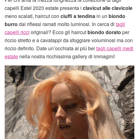
capelli Estel 2023 estate presenta i
clavicut alle clavicole
meno scalati, haircut con
ciuffi a tendina
in un
biondo
burro
dai riflessi ramati molto luminosi. In cerca di
tagli
capelli ricci
originali? Ecco gli haircut
biondo dorato
per
riccio stretto e a cavatappi da sfoggiare voluminosi ma con
riccio definito. Date un’occhiata ai più bei
tagli capelli medi
estate
nella nostra ricchissima gallery di immagini!