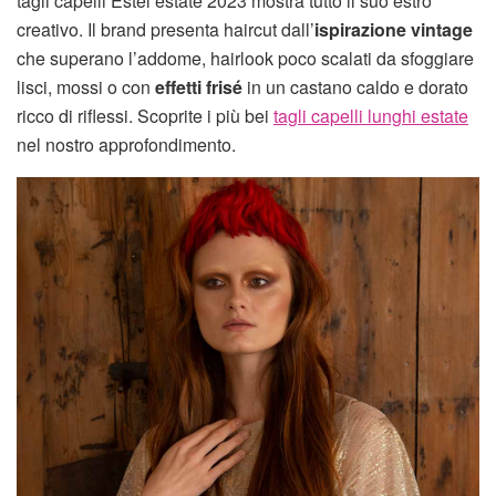
tagli capelli Estel estate 2023 mostra tutto il suo estro
creativo. Il brand presenta haircut dall’
ispirazione vintage
che superano l’addome, hairlook poco scalati da sfoggiare
lisci, mossi o con
effetti frisé
in un castano caldo e dorato
ricco di riflessi. Scoprite i più bei
tagli capelli lunghi estate
nel nostro approfondimento.