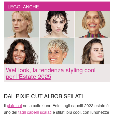
LEGGI ANCHE
Wet look, la tendenza styling cool
per l'Estate 2025
DAL PIXIE CUT AI BOB SFILATI
Il
pixie cut
nella collezione Estel tagli capelli 2023 estate è
uno dei
tagli capelli scalati
e sfilati più cool, con lunghezze