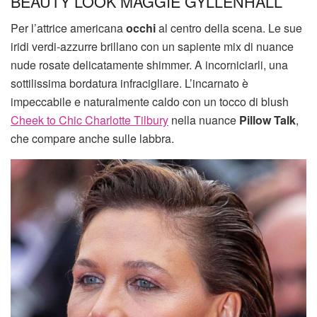
BEAUTY LOOK MAGGIE GYLLENHALL
Per l’attrice americana
occhi
al centro della scena. Le sue
iridi verdi-azzurre brillano con un sapiente mix di nuance
nude rosate delicatamente shimmer. A incorniciarli, una
sottilissima bordatura infracigliare. L’incarnato è
impeccabile e naturalmente caldo con un tocco di blush
Cheek to Chic Charlotte Tilbury
nella nuance
Pillow Talk
,
che compare anche sulle labbra.