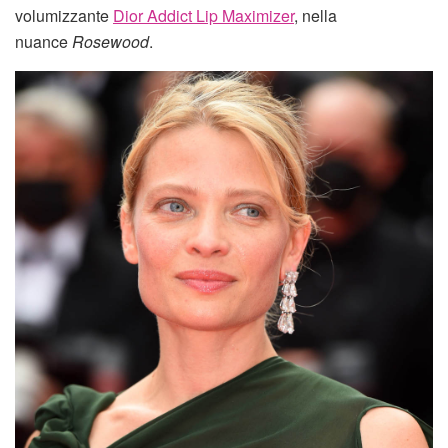
volumizzante
Dior Addict Lip Maximizer
, nella
nuance
Rosewood
.