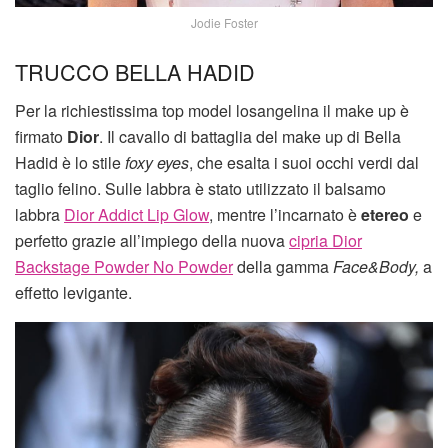
Jodie Foster
TRUCCO BELLA HADID
Per la richiestissima top model losangelina il make up è
firmato
Dior
. Il cavallo di battaglia del make up di Bella
Hadid è lo stile
foxy eyes
, che esalta i suoi occhi verdi dal
taglio felino. Sulle labbra è stato utilizzato il balsamo
labbra
Dior Addict Lip Glow
, mentre l’incarnato è
etereo
e
perfetto grazie all’impiego della nuova
cipria Dior
Backstage Powder No Powder
della gamma
Face&Body,
a
effetto levigante.