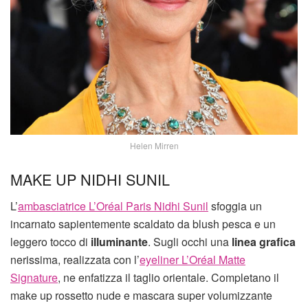
Helen Mirren
MAKE UP NIDHI SUNIL
L’
ambasciatrice L’Oréal Paris Nidhi Sunil
sfoggia un
incarnato sapientemente scaldato da blush pesca e un
leggero tocco di
illuminante
. Sugli occhi una
linea grafica
nerissima, realizzata con l’
eyeliner L’Oréal Matte
Signature
, ne enfatizza il taglio orientale. Completano il
make up rossetto nude e mascara super volumizzante