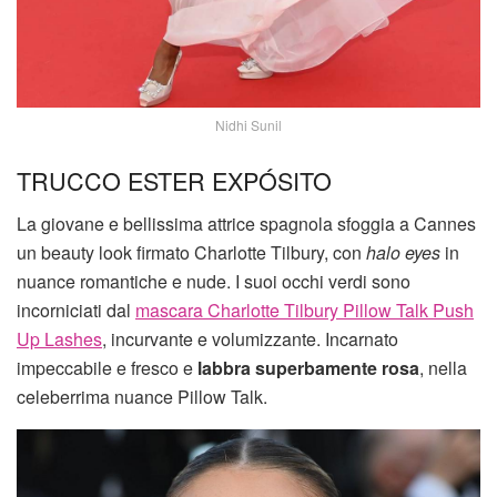
Nidhi Sunil
TRUCCO ESTER EXPÓSITO
La giovane e bellissima attrice spagnola sfoggia a Cannes
un beauty look firmato Charlotte Tilbury, con
halo eyes
in
nuance romantiche e nude. I suoi occhi verdi sono
incorniciati dal
mascara Charlotte Tilbury Pillow Talk Push
Up Lashes
, incurvante e volumizzante. Incarnato
impeccabile e fresco e
labbra superbamente rosa
, nella
celeberrima nuance Pillow Talk.