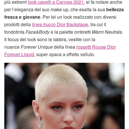
più estremi
look capelli a Cannes 2021
, si fa notare anche
per l’eleganza del suo make up, che esalta la sua
bellezza
fresca e giovane
. Per lei un look realizzato con diversi
prodotti della
linea trucco Dior Backstage
, tra cui il
fondotinta
Face&Body
e la palette ombretti
Warm Neutrals.
Il focus del look sono le labbra, vestite con la
nuance
Forever Unique
della linea
rossetti Rouge Dior
Forever Liquid
, super opaca a effetto velluto.