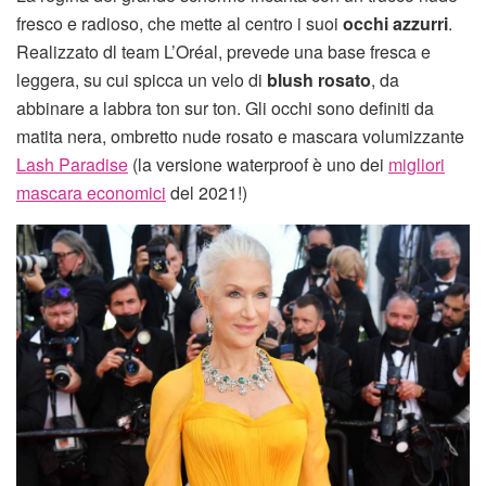
fresco e radioso, che mette al centro i suoi
occhi azzurri
.
Realizzato dl team L’Oréal, prevede una base fresca e
leggera, su cui spicca un velo di
blush rosato
, da
abbinare a labbra ton sur ton. Gli occhi sono definiti da
matita nera, ombretto nude rosato e mascara volumizzante
Lash Paradise
(la versione waterproof è uno dei
migliori
mascara economici
del 2021!)