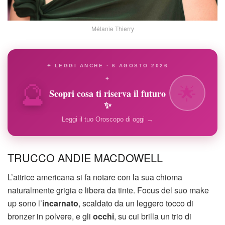
Mélanie Thierry
✦ LEGGI ANCHE · 6 AGOSTO 2026
🔮
✦
🌟
Scopri cosa ti riserva il futuro
✨
Leggi il tuo Oroscopo di oggi →
TRUCCO ANDIE MACDOWELL
L’attrice americana si fa notare con la sua chioma
naturalmente grigia e libera da tinte. Focus del suo make
up sono l’
incarnato
, scaldato da un leggero tocco di
bronzer in polvere, e gli
occhi
, su cui brilla un trio di