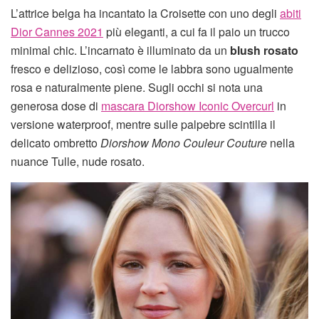
L’attrice belga ha incantato la Croisette con uno degli
abiti
Dior Cannes 2021
più eleganti, a cui fa il paio un trucco
minimal chic. L’incarnato è illuminato da un
blush rosato
fresco e delizioso, così come le labbra sono ugualmente
rosa e naturalmente piene. Sugli occhi si nota una
generosa dose di
mascara Diorshow Iconic Overcurl
in
versione waterproof, mentre sulle palpebre scintilla il
delicato ombretto
Diorshow Mono Couleur Couture
nella
nuance Tulle, nude rosato.