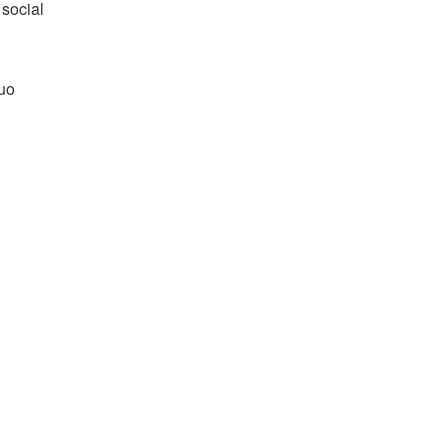
 social
suo