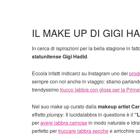
IL MAKE UP DI GIGI 
In cerca di ispirazioni per la bella stagione in fatt
statunitense Gigi Hadid
.
Eccola infatti indicarci su Instagram uno dei
prod
sempre con noi anche in viaggio: stiamo parland
trendyssimo
trucco labbra con gloss per la Prim
Nel suo make up curato dalla
makeup artist Car
effetto
plumpy
. Il lucidalabbra in questione è il
“L
per
avere labbra carnose
in modo naturale e idrat
perfetto per
truccare labbra secche
e arricchire co