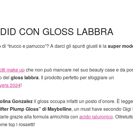
HADID CON GLOSS LABBRA
o di “trucco e parrucco”? A darci gli spunti giusti è la
super mode
otti make up
che non può mancare nel suo beauty case e da por
o del
gloss labbra
. Il prodotto perfetto per sfoggiare un
avera 2024
!
olina Gonzalez
il gloss occupa infatti un posto d’onore. È legg
ifter Plump Gloss” di Maybelline
, un must have secondo Gigi
arle grazie alla formula arricchita con
acido ialuronico
. Oltretutt
me top i rossetti!