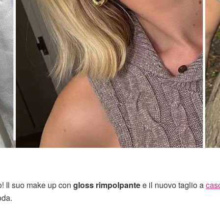
! Il suo make up con
gloss rimpolpante
e il nuovo taglio a
cas
oda.