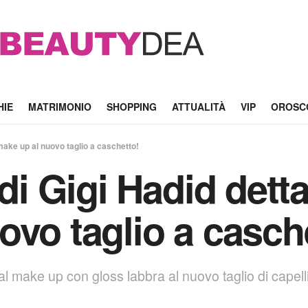
HIE
MATRIMONIO
SHOPPING
ATTUALITÀ
VIP
OROSC
 make up al nuovo taglio a caschetto!
 di Gigi Hadid dett
ovo taglio a casch
l make up con gloss labbra al nuovo taglio di capelli