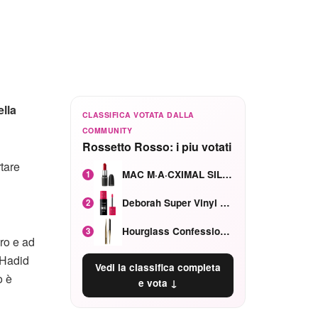
lla
CLASSIFICA VOTATA DALLA
COMMUNITY
Rossetto Rosso: i piu votati
tare
MAC M·A·CXIMAL SILKY MATTE Red Rock mat
1
Deborah Super Vinyl Shake Rosa Ciliegia
2
Hourglass Confession Ricaricabile Ultra Preciso Ad Alta Intensità Secretly Classic Red
3
ero e ad
 Hadid
Vedi la classifica completa
o è
e vota ↓