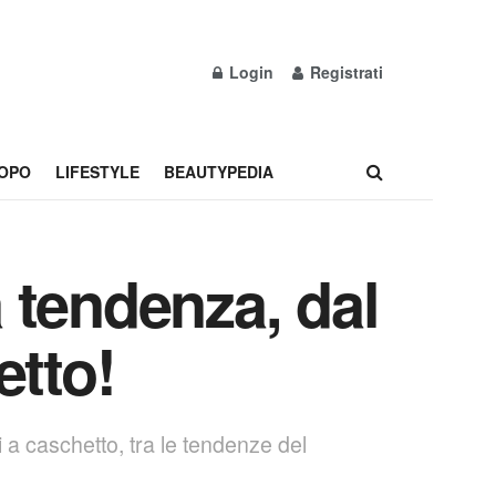
Login
Registrati
OPO
LIFESTYLE
BEAUTYPEDIA
a tendenza, dal
etto!
 a caschetto, tra le tendenze del