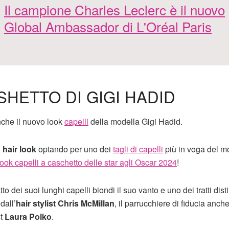
Il campione Charles Leclerc è il nuovo
Global Ambassador di L'Oréal Paris
SHETTO DI GIGI HADID
anche il nuovo look
capelli
della modella Gigi Hadid.
 hair look
optando per uno dei
tagli di capelli
più in voga del m
look capelli a caschetto delle star agli Oscar 2024
!
 dei suoi lunghi capelli biondi il suo vanto e uno dei tratti disti
dall’
hair stylist Chris McMillan
, il parrucchiere di fiducia anche
st
Laura Polko
.