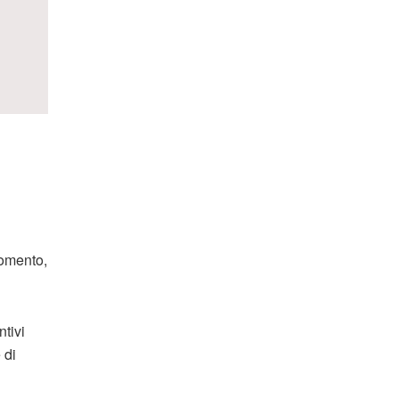
omento,
ntivi
 di