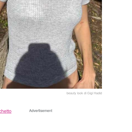
beauty look di Gigi Hadid
chetto
Advertisement