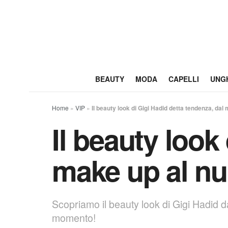
BEAUTY
MODA
CAPELLI
UNG
Home
»
VIP
»
Il beauty look di Gigi Hadid detta tendenza, dal
Il beauty look
make up al nu
Scopriamo il beauty look di Gigi Hadid da
momento!