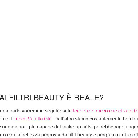
AI FILTRI BEAUTY È REALE?
a una parte vorremmo seguire solo
tendenze trucco che ci valori
come il
trucco Vanilla Girl
. Dall’altra siamo costantemente bomba
 nemmeno il più capace dei make up artist potrebbe raggiunge
nto
con la bellezza proposta da filtri beauty e programmi di fotor