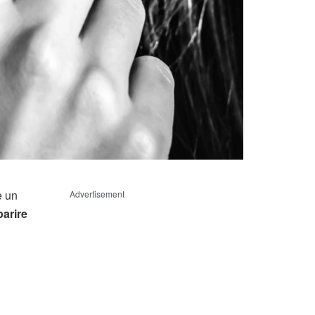
e un
Advertisement
arire