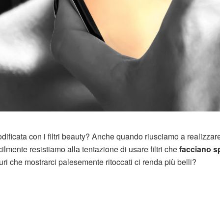
ificata con i filtri beauty? Anche quando riusciamo a realizzar
cilmente resistiamo alla tentazione di usare filtri che
facciano sp
ri che mostrarci palesemente ritoccati ci renda più belli?