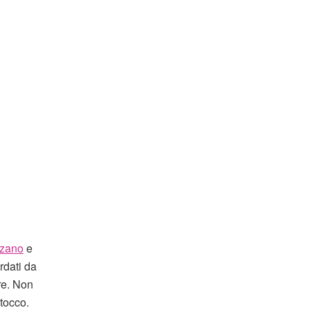
zzano
e
rdati da
re. Non
itocco.