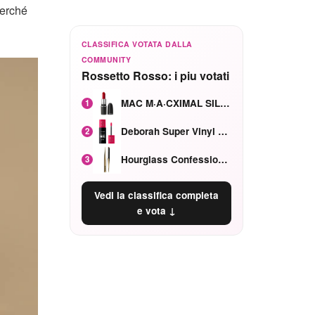
perché
CLASSIFICA VOTATA DALLA
COMMUNITY
Rossetto Rosso: i piu votati
MAC M·A·CXIMAL SILKY MATTE Red Rock mat
1
Deborah Super Vinyl Shake Rosa Ciliegia
2
Hourglass Confession Ricaricabile Ultra Preciso Ad Alta Intensità Secretly Classic Red
3
Vedi la classifica completa
e vota ↓