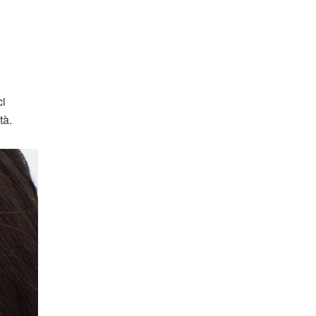
ci
tà.