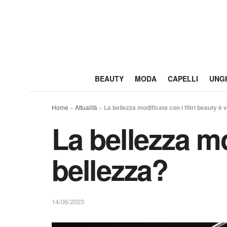
BEAUTY
MODA
CAPELLI
UNG
Home
»
Attualità
»
La bellezza modificata con i filtri beauty è 
La bellezza mod
bellezza?
14/06/2023