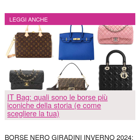
LEGGI ANCHE
IT Bag: quali sono le borse più
iconiche della storia (e come
scegliere la tua)
BORSE NERO GIRADINI INVERNO 2024: