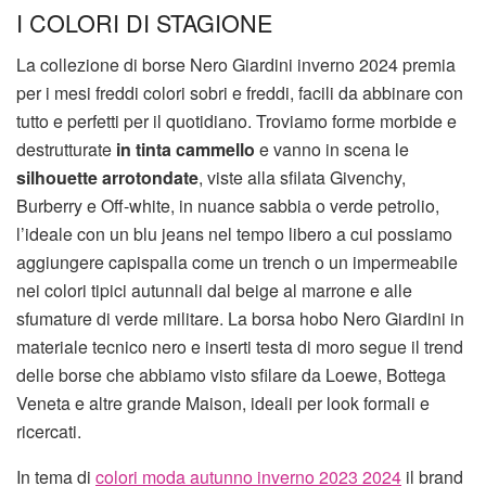
I COLORI DI STAGIONE
La collezione di borse Nero Giardini inverno 2024 premia
per i mesi freddi colori sobri e freddi, facili da abbinare con
tutto e perfetti per il quotidiano. Troviamo forme morbide e
destrutturate
in tinta cammello
e vanno in scena le
silhouette arrotondate
, viste alla sfilata Givenchy,
Burberry e Off-white, in nuance sabbia o verde petrolio,
l’ideale con un blu jeans nel tempo libero a cui possiamo
aggiungere capispalla come un trench o un impermeabile
nei colori tipici autunnali dal beige al marrone e alle
sfumature di verde militare. La borsa hobo Nero Giardini in
materiale tecnico nero e inserti testa di moro segue il trend
delle borse che abbiamo visto sfilare da Loewe, Bottega
Veneta e altre grande Maison, ideali per look formali e
ricercati.
In tema di
colori moda autunno inverno 2023 2024
il brand