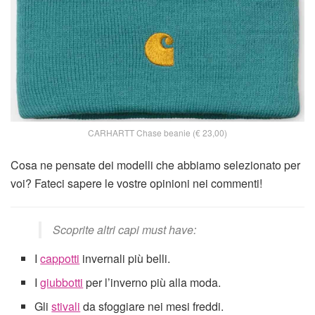
CARHARTT Chase beanie (€ 23,00)
Cosa ne pensate dei modelli che abbiamo selezionato per
voi? Fateci sapere le vostre opinioni nei commenti!
Scoprite altri capi must have:
I
cappotti
invernali più belli.
I
giubbotti
per l’inverno più alla moda.
Gli
stivali
da sfoggiare nei mesi freddi.