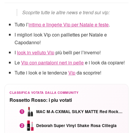
Scoprite tutte le altre news e trend sui vip:
Tutto l’
intimo e lingerie Vip per Natale e feste
.
I migliori look Vip con paillettes per Natale e
Capodanno!
I
look in velluto Vip
più belli per l’inverno!
Le
Vip con pantaloni neri in pelle
e i look da copiare!
Tutte i look e le tendenze
Vip
da scoprire!
CLASSIFICA VOTATA DALLA COMMUNITY
Rossetto Rosso: i piu votati
MAC M·A·CXIMAL SILKY MATTE Red Rock mat
1
Deborah Super Vinyl Shake Rosa Ciliegia
2