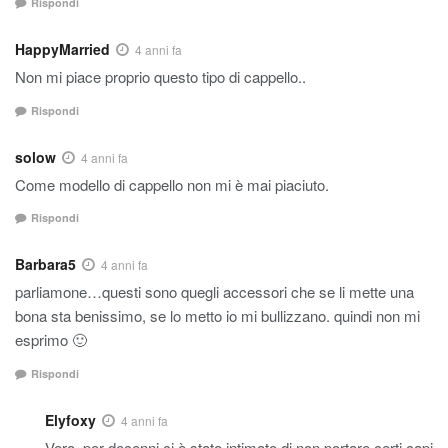
Rispondi
HappyMarried
4 anni fa
Non mi piace proprio questo tipo di cappello..
Rispondi
solow
4 anni fa
Come modello di cappello non mi è mai piaciuto.
Rispondi
Barbara5
4 anni fa
parliamone…questi sono quegli accessori che se li mette una
bona sta benissimo, se lo metto io mi bullizzano. quindi non mi
esprimo 🙂
Rispondi
Elyfoxy
4 anni fa
Vero, per decenni ci è stato intimato di non portare certi capi