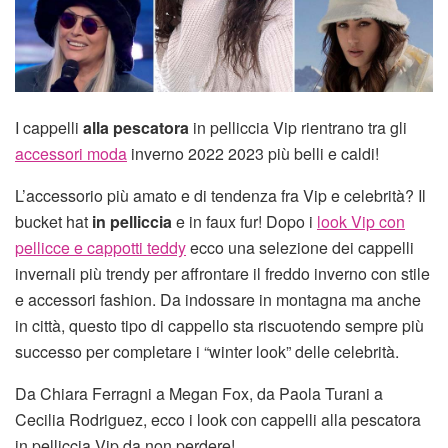
I cappelli
alla pescatora
in pelliccia Vip rientrano tra gli
accessori moda
inverno 2022 2023 più belli e caldi!
L’accessorio più amato e di tendenza fra Vip e celebrità? Il
bucket hat
in pelliccia
e in faux fur! Dopo i
look Vip con
pellicce e cappotti teddy
ecco una selezione dei cappelli
invernali più trendy per affrontare il freddo inverno con stile
e accessori fashion. Da indossare in montagna ma anche
in città, questo tipo di cappello sta riscuotendo sempre più
successo per completare i “winter look” delle celebrità.
Da Chiara Ferragni a Megan Fox, da Paola Turani a
Cecilia Rodriguez, ecco i look con cappelli alla pescatora
in pelliccia Vip da non perdere!