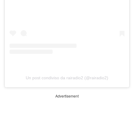
Un post condiviso da rairadio2 (@rairadio2)
Advertisement