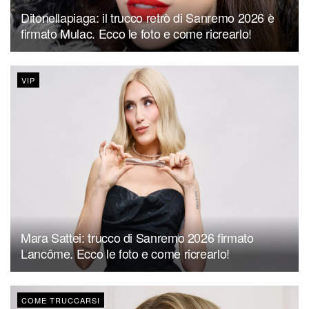
Ditonellapiaga: il trucco retrò di Sanremo 2026 è
firmato Mulac. Ecco le foto e come ricrearlo!
VIP
Mara Sattei: trucco di Sanremo 2026 firmato
Lancôme. Ecco le foto e come ricrearlo!
COME TRUCCARSI