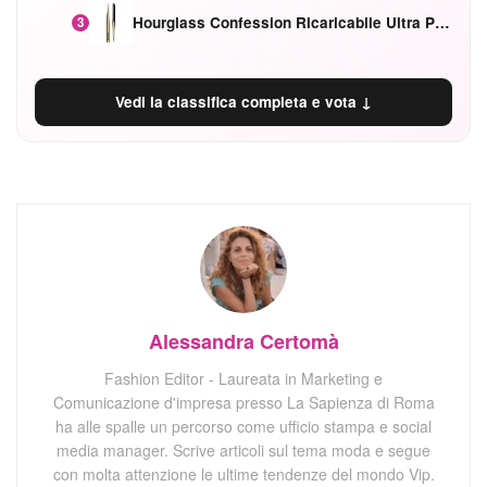
Hourglass Confession Ricaricabile Ultra Preciso Ad Alta Intensità Secretly Classic Red
3
Vedi la classifica completa e vota ↓
Alessandra Certomà
Fashion Editor - Laureata in Marketing e
Comunicazione d'impresa presso La Sapienza di Roma
ha alle spalle un percorso come ufficio stampa e social
media manager. Scrive articoli sul tema moda e segue
con molta attenzione le ultime tendenze del mondo Vip.