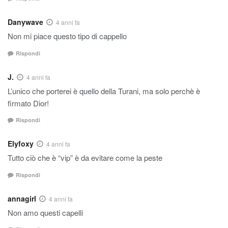
Danywave
4 anni fa
Non mi piace questo tipo di cappello
Rispondi
J.
4 anni fa
L’unico che porterei è quello della Turani, ma solo perchè è
firmato Dior!
Rispondi
Elyfoxy
4 anni fa
Tutto ciò che è “vip” è da evitare come la peste
Rispondi
annagirl
4 anni fa
Non amo questi capelli