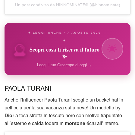
Un post condiviso da HINNOMINATE® (@hinnominate)
✦ LEGGI ANCHE · 7 AGOSTO 2026
🔮
✦
🌟
Scopri cosa ti riserva il futuro
✨
Leggi il tuo Oroscopo di oggi →
PAOLA TURANI
Anche l’influencer Paola Turani sceglie un bucket hat in
pelliccia per la sua vacanza sulla neve! Un modello by
Dior
a tesa stretta in tessuto nero con motivo trapuntato
all’esterno e calda fodera in
montone
écru all’interno.