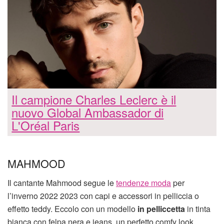
Il campione Charles Leclerc è il
nuovo Global Ambassador di
L'Oréal Paris
MAHMOOD
Il cantante Mahmood segue le
tendenze moda
per
l’inverno 2022 2023 con capi e accessori in pelliccia o
effetto teddy. Eccolo con un modello
in pelliccetta
in tinta
bianca con felpa nera e jeans, un perfetto comfy look