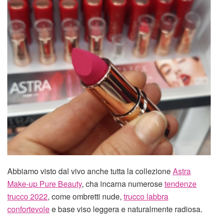
Abbiamo visto dal vivo anche tutta la collezione
Astra
Make-up Pure Beauty
, cha incarna numerose
tendenze
trucco 2022
, come ombretti nude,
trucco labbra
confortevole
e base viso leggera e naturalmente radiosa.