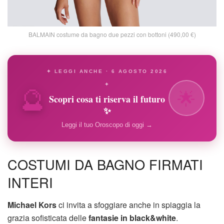
BALMAIN costume da bagno due pezzi con bottoni (490,00 €)
✦ LEGGI ANCHE · 6 AGOSTO 2026
🔮
✦
🌟
Scopri cosa ti riserva il futuro
✨
Leggi il tuo Oroscopo di oggi →
COSTUMI DA BAGNO FIRMATI
INTERI
Michael Kors
ci invita a sfoggiare anche in spiaggia la
grazia sofisticata delle
fantasie in black&white
.