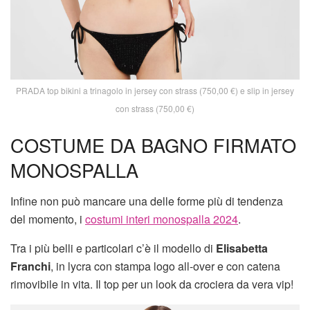
PRADA top bikini a trinagolo in jersey con strass (750,00 €) e slip in jersey
con strass (750,00 €)
COSTUME DA BAGNO FIRMATO
MONOSPALLA
Infine non può mancare una delle forme più di tendenza
del momento, i
costumi interi monospalla 2024
.
Tra i più belli e particolari c’è il modello di
Elisabetta
Franchi
, in lycra con stampa logo all-over e con catena
rimovibile in vita. Il top per un look da crociera da vera vip!