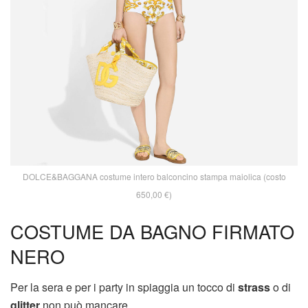
DOLCE&BAGGANA costume intero balconcino stampa maiolica (costo
650,00 €)
COSTUME DA BAGNO FIRMATO
NERO
Per la sera e per i party in spiaggia un tocco di
strass
o di
glitter
non può mancare.