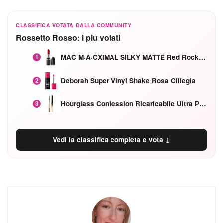
CLASSIFICA VOTATA DALLA COMMUNITY
Rossetto Rosso: i piu votati
MAC M·A·CXIMAL SILKY MATTE Red Rock mat
1
Deborah Super Vinyl Shake Rosa Ciliegia
2
Hourglass Confession Ricaricabile Ultra Preciso Ad Alta Intensità Secretly Classic Red
3
Vedi la classifica completa e vota ↓