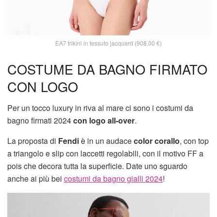
EA7 trikini in tessuto jacquard (908,00 €)
COSTUME DA BAGNO FIRMATO
CON LOGO
Per un tocco luxury in riva al mare ci sono i costumi da
bagno firmati 2024
con logo all-over
.
La proposta di
Fendi
è in un audace
color corallo
, con top
a triangolo e slip con laccetti regolabili, con il motivo FF a
pois che decora tutta la superficie. Date uno sguardo
anche ai più bei
costumi da bagno gialli 2024
!