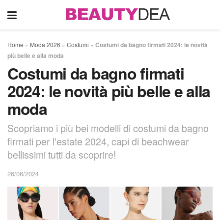
Home
»
Moda 2026
»
Costumi
»
Costumi da bagno firmati 2024: le novità
più belle e alla moda
Costumi da bagno firmati
2024: le novità più belle e alla
moda
Scopriamo i più bei modelli di costumi da bagno
firmati per l'estate 2024, capi di beachwear
bellissimi tutti da scoprire!
26/06/2024