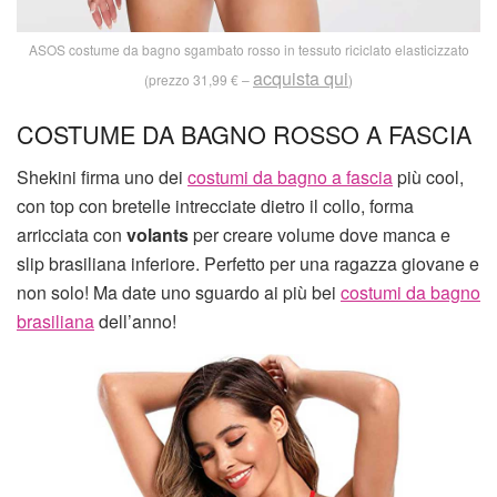
ASOS costume da bagno sgambato rosso in tessuto riciclato elasticizzato
acquista qui
(prezzo 31,99 € –
)
COSTUME DA BAGNO ROSSO A FASCIA
Shekini firma uno dei
costumi da bagno a fascia
più cool,
con top con bretelle intrecciate dietro il collo, forma
arricciata con
volants
per creare volume dove manca e
slip brasiliana inferiore. Perfetto per una ragazza giovane e
non solo! Ma date uno sguardo ai più bei
costumi da bagno
brasiliana
dell’anno!