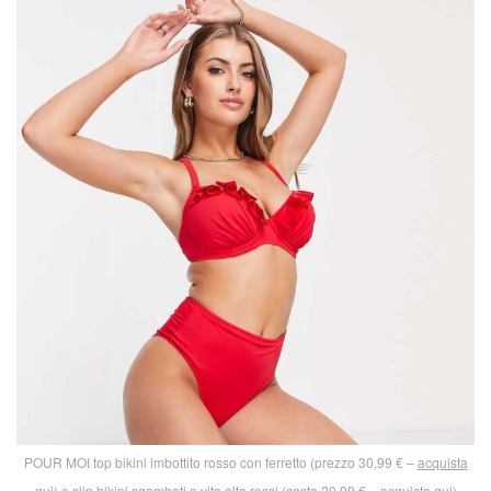
POUR MOI top bikini imbottito rosso con ferretto (prezzo 30,99 € –
acquista
qui
) e slip bikini sgambati a vita alta rossi (costo 20,99 € –
acquista qui
)