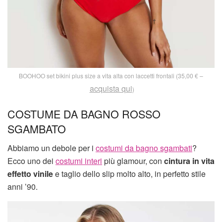
BOOHOO set bikini plus size a vita alta con laccetti frontali (35,00 € –
acquista qui
)
COSTUME DA BAGNO ROSSO
SGAMBATO
Abbiamo un debole per i
costumi da bagno sgambati
?
Ecco uno dei
costumi interi
più glamour, con
cintura in vita
effetto vinile
e taglio dello slip molto alto, in perfetto stile
anni ’90.