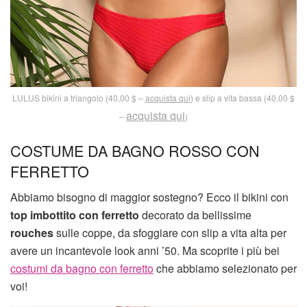
LULUS bikini a triangolo (40,00 $ –
acquista qui
) e slip a vita bassa (40,00 $
acquista qui
–
)
COSTUME DA BAGNO ROSSO CON
FERRETTO
Abbiamo bisogno di maggior sostegno? Ecco il bikini con
top imbottito con ferretto
decorato da bellissime
rouches
sulle coppe, da sfoggiare con slip a vita alta per
avere un incantevole look anni ’50. Ma scoprite i più bei
costumi da bagno con ferretto
che abbiamo selezionato per
voi!