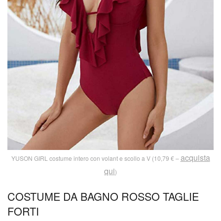
acquista
YUSON GIRL costume intero con volant e scollo a V (10,79 € –
qui
)
COSTUME DA BAGNO ROSSO TAGLIE
FORTI