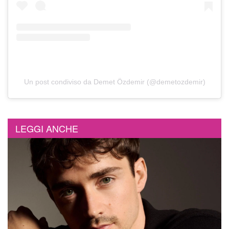
Un post condiviso da Demet Özdemir (@demetozdemir)
LEGGI ANCHE