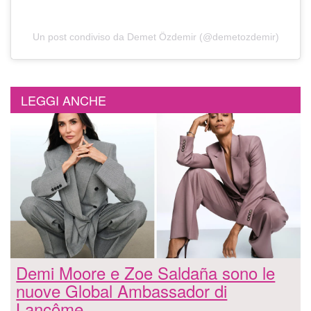
Un post condiviso da Demet Özdemir (@demetozdemir)
LEGGI ANCHE
Demi Moore e Zoe Saldaña sono le
nuove Global Ambassador di
Lancôme