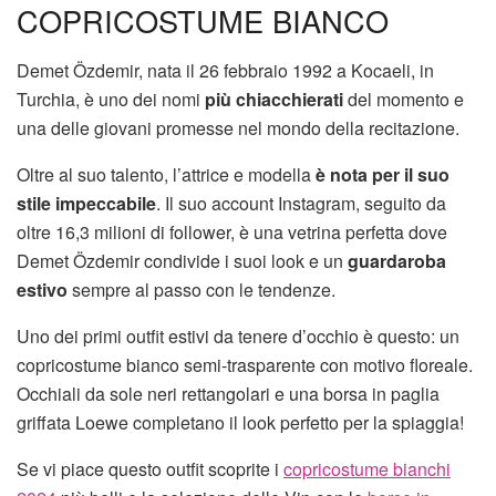
COPRICOSTUME BIANCO
Demet Özdemir, nata il 26 febbraio 1992 a Kocaeli, in
Turchia, è uno dei nomi
più chiacchierati
del momento e
una delle giovani promesse nel mondo della recitazione.
Oltre al suo talento, l’attrice e modella
è nota per il suo
stile impeccabile
. Il suo account Instagram, seguito da
oltre 16,3 milioni di follower, è una vetrina perfetta dove
Demet Özdemir condivide i suoi look e un
guardaroba
estivo
sempre al passo con le tendenze.
Uno dei primi outfit estivi da tenere d’occhio è questo: un
copricostume bianco semi-trasparente con motivo floreale.
Occhiali da sole neri rettangolari e una borsa in paglia
griffata Loewe completano il look perfetto per la spiaggia!
Se vi piace questo outfit scoprite i
copricostume bianchi