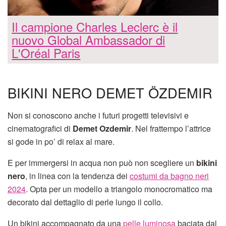
Il campione Charles Leclerc è il
nuovo Global Ambassador di
L'Oréal Paris
BIKINI NERO DEMET ÖZDEMIR
Non si conoscono anche i futuri progetti televisivi e
cinematografici di
Demet Ozdemir
. Nel frattempo l’attrice
si gode in po’ di relax al mare.
E per immergersi in acqua non può non scegliere un
bikini
nero
, in linea con la tendenza dei
costumi da bagno neri
2024
. Opta per un modello a triangolo monocromatico ma
decorato dal dettaglio di perle lungo il collo.
Un bikini accompagnato da una
pelle luminosa
baciata dal