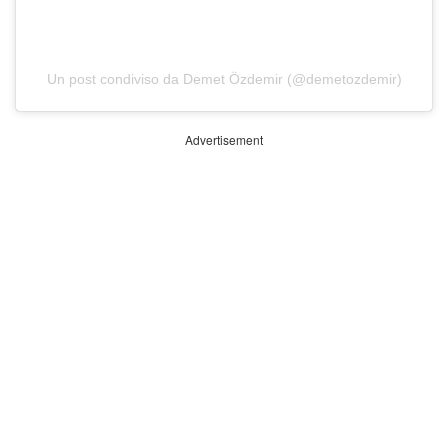
Un post condiviso da Demet Özdemir (@demetozdemir)
Advertisement