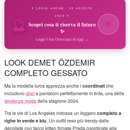
✦ LEGGI ANCHE · 10 AGOSTO
🔮
2026 ✦
🌟
Scopri cosa ti riserva il futuro
✨
Leggi il tuo Oroscopo di oggi →
LOOK DEMET ÖZDEMIR
COMPLETO GESSATO
Ma la modella turca apprezza anche i
coordinati
che
includono
gilet
e pantaloni perfettamente in tinta, una delle
tendenze moda
della stagione 2024.
Tra le vie di Los Angeles indossa un leggero
completo a
righe in verde e blu
. Un outfit reso più trendy dalle
décolleté con tacco kitten firmate Prada coordinate alla