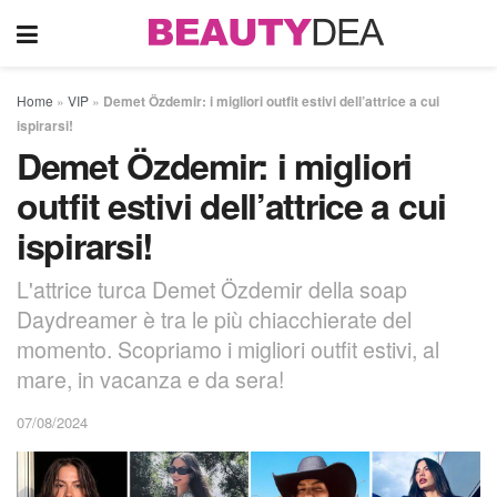
Home
»
VIP
»
Demet Özdemir: i migliori outfit estivi dell’attrice a cui
ispirarsi!
Demet Özdemir: i migliori
outfit estivi dell’attrice a cui
ispirarsi!
L'attrice turca Demet Özdemir della soap
Daydreamer è tra le più chiacchierate del
momento. Scopriamo i migliori outfit estivi, al
mare, in vacanza e da sera!
07/08/2024