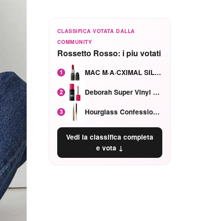
CLASSIFICA VOTATA DALLA
COMMUNITY
Rossetto Rosso: i piu votati
MAC M·A·CXIMAL SILKY MATTE Red Rock mat
1
Deborah Super Vinyl Shake Rosa Ciliegia
2
Hourglass Confession Ricaricabile Ultra Preciso Ad Alta Intensità Secretly Classic Red
3
Vedi la classifica completa
e vota ↓