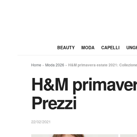
BEAUTY
MODA
CAPELLI
UNG
Home
»
Moda 2026
»
H&M primavera estate 2021: Collezione
H&M primavera
Prezzi
22/02/2021