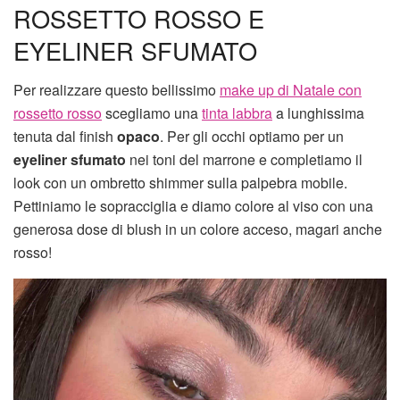
ROSSETTO ROSSO E
EYELINER SFUMATO
Per realizzare questo bellissimo
make up di Natale con
rossetto rosso
scegliamo una
tinta labbra
a lunghissima
tenuta dal finish
opaco
. Per gli occhi optiamo per un
eyeliner sfumato
nei toni del marrone e completiamo il
look con un ombretto shimmer sulla palpebra mobile.
Pettiniamo le sopracciglia e diamo colore al viso con una
generosa dose di blush in un colore acceso, magari anche
rosso!