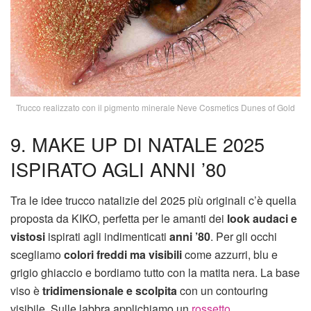
Trucco realizzato con il pigmento minerale Neve Cosmetics Dunes of Gold
9. MAKE UP DI NATALE 2025
ISPIRATO AGLI ANNI ’80
Tra le idee trucco natalizie del 2025 più originali c’è quella
proposta da KIKO, perfetta per le amanti dei
look audaci e
vistosi
ispirati agli indimenticati
anni ’80
. Per gli occhi
scegliamo
colori freddi ma visibili
come azzurri, blu e
grigio ghiaccio e bordiamo tutto con la matita nera. La base
viso è
tridimensionale e scolpita
con un contouring
visibile. Sulle labbra applichiamo un
rossetto