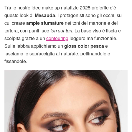
Tra le nostre idee make up natalizie 2025 preferite c’è
questo look di
Mesauda
. I protagonisti sono gli occhi, su
cui creare
ampie sfumature
nei toni del marrone e del
tortora, con punti luce
ton sur ton
. La base viso è liscia e
scolpita grazie a un
contouring
leggero ma funzionale.
Sulle labbra applichiamo un
gloss color pesca
e
lasciamo le sopracciglia al naturale, pettinandole e
fissandole.