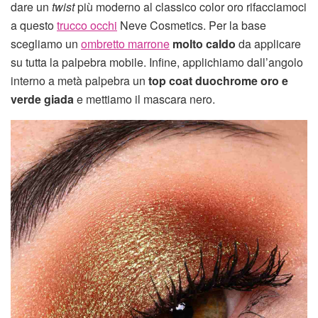
dare un
twist
più moderno al classico color oro rifacciamoci
a questo
trucco occhi
Neve Cosmetics. Per la base
scegliamo un
ombretto marrone
molto caldo
da applicare
su tutta la palpebra mobile. Infine, applichiamo dall’angolo
interno a metà palpebra un
top coat duochrome oro e
verde giada
e mettiamo il mascara nero.