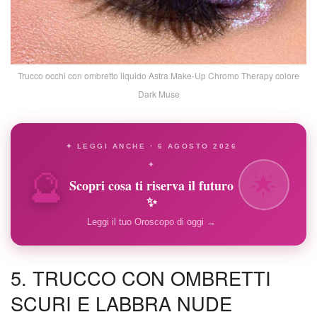
Trucco occhi con ombretto liquido Astra Make-Up Chromo Therapy colore
Dark Muse
✦ LEGGI ANCHE · 6 AGOSTO 2026
🔮
✦
🌟
Scopri cosa ti riserva il futuro
✨
Leggi il tuo Oroscopo di oggi →
5. TRUCCO CON OMBRETTI
SCURI E LABBRA NUDE