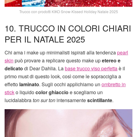
Trucco con prodotti KIKO Snow-Kissed Holiday Natale 2025
10. TRUCCO IN COLORI CHIARI
PER IL NATALE 2025
Chi ama i make up minimalisti ispirati alla tendenza
pearl
skin
può provare a replicare questo make up
etereo e
delicato
di Dear Dahlia. La
base trucco viso perfetta
è il
primo must di questo look, così come le sopracciglia a
effetto
laminato
. Sugli occhi applichiamo un
ombretto in
stick
o liquido
color ghiaccio
e scegliamo un
lucidalabbra
ton sur ton
intensamente
scintillante
.