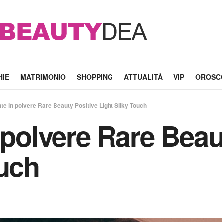
HIE
MATRIMONIO
SHOPPING
ATTUALITÀ
VIP
OROSC
nte in polvere Rare Beauty Positive Light Silky Touch
 polvere Rare Beau
ouch