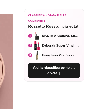
CLASSIFICA VOTATA DALLA
COMMUNITY
Rossetto Rosso: i piu votati
MAC M·A·CXIMAL SILKY MATTE Red Rock mat
1
Deborah Super Vinyl Shake Rosa Ciliegia
2
Hourglass Confession Ricaricabile Ultra Preciso Ad Alta Intensità Secretly Classic Red
3
Vedi la classifica completa
e vota ↓