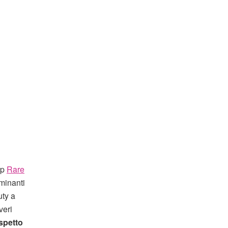
up
Rare
uminanti
uty a
veri
spetto