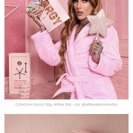
Collezione trucco Orgy Jeffree Star – pic: @jeffreestarcosmetics