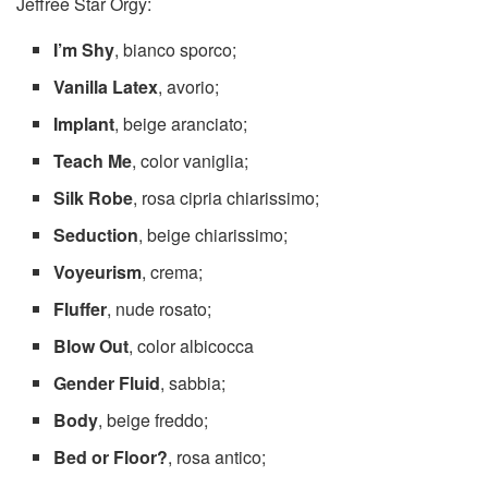
Jeffree Star Orgy:
I’m Shy
, bianco sporco;
Vanilla Latex
, avorio;
Implant
, beige aranciato;
Teach Me
, color vaniglia;
Silk Robe
, rosa cipria chiarissimo;
Seduction
, beige chiarissimo;
Voyeurism
, crema;
Fluffer
, nude rosato;
Blow Out
, color albicocca
Gender Fluid
, sabbia;
Body
, beige freddo;
Bed or Floor?
, rosa antico;