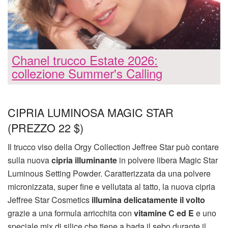
Chanel trucco Estate 2026:
collezione Summer's Calling
CIPRIA LUMINOSA MAGIC STAR
(PREZZO 22 $)
Il trucco viso della Orgy Collection Jeffree Star può contare
sulla nuova
cipria illuminante
in polvere libera Magic Star
Luminous Setting Powder. Caratterizzata da una polvere
micronizzata, super fine e vellutata al tatto, la nuova cipria
Jeffree Star Cosmetics
illumina delicatamente il volto
grazie a una formula arricchita con
vitamine C ed E
e uno
speciale mix di silice che tiene a bada il sebo durante il