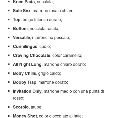
Knee Pads
, nocciola;
Safe Sex
, marrone rosato chiaro;
Top
, beige intenso dorato;
Bottom
, nocciola rosato;
Versatile
, marroncino pescato;
Cunnilingus
, cuoio;
Craving Chocolate
, color caramello;
All Night Long
, marrone chiaro dorato;
Body Chills
, grigio caldo;
Booby Trap
, marrone dorato;
Invitation Only
, marrone medio con una punta di
rosso;
Scorpio
, taupe;
Money Shot
, color cioccolato al latte;