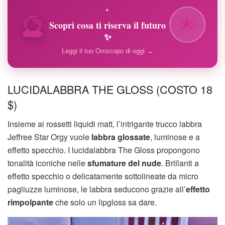
🔮
✦
🌟
Scopri cosa ti riserva il futuro
✨
Leggi il tuo Oroscopo di oggi →
LUCIDALABBRA THE GLOSS (COSTO 18
$)
Insieme ai rossetti liquidi matt, l’intrigante trucco labbra
Jeffree Star Orgy vuole
labbra glossate
, luminose e a
effetto specchio. I lucidalabbra The Gloss propongono
tonalità iconiche nelle
sfumature del nude
. Brillanti a
effetto specchio o delicatamente sottolineate da micro
pagliuzze luminose, le labbra seducono grazie all’
effetto
rimpolpante
che solo un lipgloss sa dare.