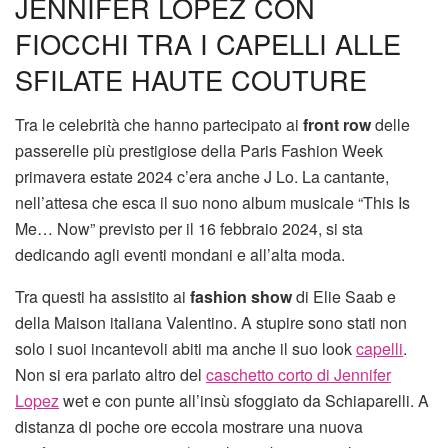
JENNIFER LOPEZ CON
FIOCCHI TRA I CAPELLI ALLE
SFILATE HAUTE COUTURE
Tra le celebrità che hanno partecipato ai
front row
delle
passerelle più prestigiose della Paris Fashion Week
primavera estate 2024 c’era anche J Lo. La cantante,
nell’attesa che esca il suo nono album musicale “This Is
Me… Now” previsto per il 16 febbraio 2024, si sta
dedicando agli eventi mondani e all’alta moda.
Tra questi ha assistito ai
fashion show
di Elie Saab e
della Maison italiana Valentino. A stupire sono stati non
solo i suoi incantevoli abiti ma anche il suo look
capelli
.
Non si era parlato altro del
caschetto corto di Jennifer
Lopez
wet e con punte all’insù sfoggiato da Schiaparelli. A
distanza di poche ore eccola mostrare una nuova