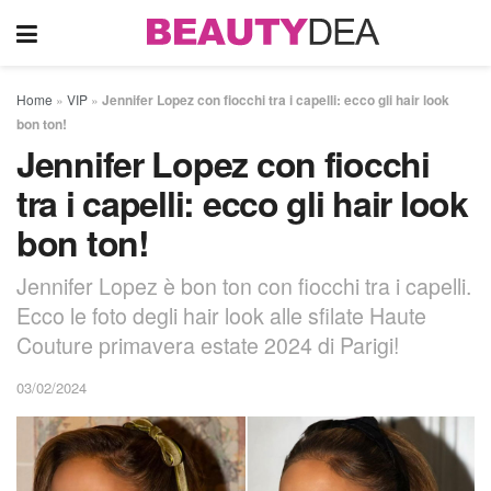
Home
»
VIP
»
Jennifer Lopez con fiocchi tra i capelli: ecco gli hair look
bon ton!
Jennifer Lopez con fiocchi
tra i capelli: ecco gli hair look
bon ton!
Jennifer Lopez è bon ton con fiocchi tra i capelli.
Ecco le foto degli hair look alle sfilate Haute
Couture primavera estate 2024 di Parigi!
03/02/2024