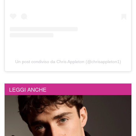
Un post condiviso da Chris Appleton (@chrisappleton1)
LEGGI ANCHE