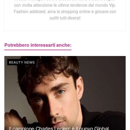
con molta attenzione le ultime tendenze del mondo Vip.
Fashion addicted, ama lo shopping online e giocare con
outfit tutti diversi!
Potrebbero interessarti anche:
BEAUTY NEWS
Il campione Charles Leclerc è il nuovo Global