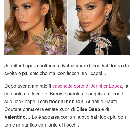
Jennifer Lopez continua a rivoluzionare il suo hair look e la
svolta è più chic che mai con fiocchi tra i capelli.
Dopo aver ammirato il
caschetto corto di Jennifer Lopez
, la
cantante e attrice del Bronx è pronta a conquistarci con i
suoi look capelli con
fiocchi bon ton
. Ai défilé Haute
Couture primavera estate 2024 di
Eliee Saab
e di
Valentino
, J Lo è apparsa con un nuovo hair look più bon
ton e romantico con tanto di fiocchi.