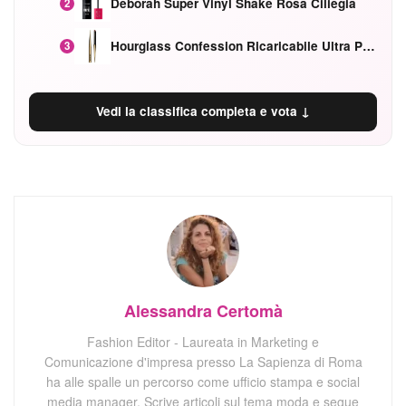
Deborah Super Vinyl Shake Rosa Ciliegia
2
Hourglass Confession Ricaricabile Ultra Preciso Ad Alta Intensità Secretly Classic Red
3
Vedi la classifica completa e vota ↓
Alessandra Certomà
Fashion Editor - Laureata in Marketing e
Comunicazione d'impresa presso La Sapienza di Roma
ha alle spalle un percorso come ufficio stampa e social
media manager. Scrive articoli sul tema moda e segue