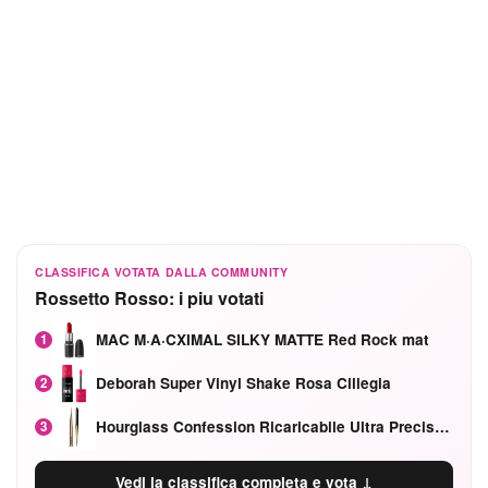
CLASSIFICA VOTATA DALLA COMMUNITY
Rossetto Rosso: i piu votati
MAC M·A·CXIMAL SILKY MATTE Red Rock mat
1
Deborah Super Vinyl Shake Rosa Ciliegia
2
Hourglass Confession Ricaricabile Ultra Preciso Ad Alta Intensità Secretly Classic Red
3
Vedi la classifica completa e vota ↓