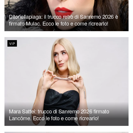
Ditonellapiaga: il trucco retrò di Sanremo 2026 è
firmato Mulac. Ecco le foto e come ricrearlo!
VIP
Mara Sattei: trucco di Sanremo 2026 firmato
Lancôme. Ecco le foto e come ricrearlo!