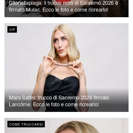
Ditonellapiaga: il trucco retrò di Sanremo 2026 è
firmato Mulac. Ecco le foto e come ricrearlo!
VIP
Mara Sattei: trucco di Sanremo 2026 firmato
Lancôme. Ecco le foto e come ricrearlo!
COME TRUCCARSI