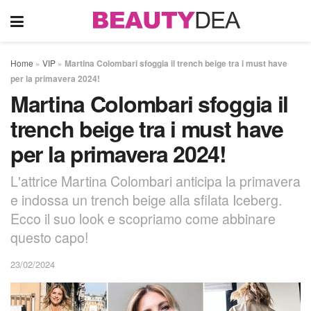
Home
»
VIP
»
Martina Colombari sfoggia il trench beige tra i must have
per la primavera 2024!
Martina Colombari sfoggia il
trench beige tra i must have
per la primavera 2024!
L'attrice Martina Colombari anticipa la primavera
e indossa un trench beige alla sfilata Iceberg.
Ecco il suo look e scopriamo come abbinare
questo capo!
23/02/2024