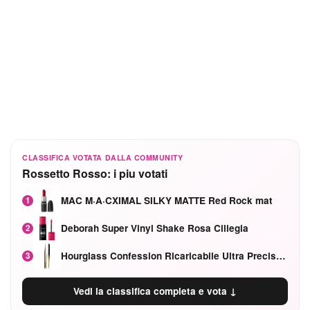
CLASSIFICA VOTATA DALLA COMMUNITY
Rossetto Rosso: i piu votati
MAC M·A·CXIMAL SILKY MATTE Red Rock mat
1
Deborah Super Vinyl Shake Rosa Ciliegia
2
Hourglass Confession Ricaricabile Ultra Preciso Ad Alta Intensità Secretly Classic Red
3
Vedi la classifica completa e vota ↓