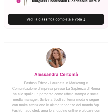
Hourglass Confession Ricaricabile Ultra Preciso Ad Alta Intensità Secretly Classic Red
3
Vedi la classifica completa e vota ↓
Alessandra Certomà
Fashion Editor - Laureata in Marketing e
Comunicazione d'impresa presso La Sapienza di Roma
ha alle spalle un percorso come ufficio stampa e social
media manager. Scrive articoli sul tema moda e segue
con molta attenzione le ultime tendenze del mondo Vip.
Fashion addicted, ama lo shopping online e giocare con