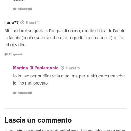
Rispondi
Ilaria77
5 anni fa
Mi fionderei su quella all’acqua di cocco, mentre l’idea dell’aceto
in faccia (anche se lo so che è un ingrediente cosmetico) mi fa
rabbrividire
Rispondi
Martina Di Paolantonio
5 anni fa
Io lo uso per purificare la cute, ma per la skincare neanche
io l’ho mai provato
Rispondi
Lascia un commento
Il tuo indirizzo email non sarà pubblicato.
I campi obbligatori sono