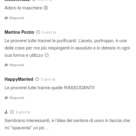
Adoro le maschere 😍
Rispondi
Martina Porzio
5 anni fa
Le proverei tutte trannel le purificanti. L’aceto, purtroppo, è una
delle cose per me più respingenti in assoluto e lo detesto in ogni
sua forma e utilizzo 🙁
Rispondi
HappyMarried
5 anni fa
Le proverei tutte tranne quelle RASSODANTI!
Rispondi
J.
5 anni fa
Sembrano interessanti, è l’idea del sentore di uovo in faccia che
mi ”spaventa” un pò…