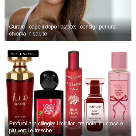
Curare i capelli dopo l’estate: i consigli per una
chioma in salute
PROFUMI 2026
Profumi alla ciliegia: i migliori, tra note liquorose e
più verdi e fresche