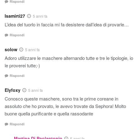
Rispondi
Isamirti27
5 anni fa
L’idea del tuorlo in faccia mi fa desistere dall’idea di provarle…
Rispondi
solow
5 anni fa
Adoro utilizzare le maschere alternando tutte e tre le tipologie, io
le proverei tutte;-)
Rispondi
Elyfoxy
5 anni fa
Conosco queste maschere, sono tra le prime coreane in
assoluto che ho provato, le avevo trovate da Sephora! Molto
buone quella purificante e quella rassodante
Rispondi
Martina Di Paolantonio
5 anni fa