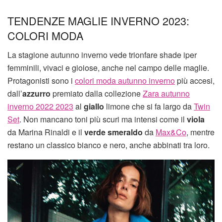
TENDENZE MAGLIE INVERNO 2023:
COLORI MODA
La stagione autunno inverno vede trionfare shade iper
femminili, vivaci e gioiose, anche nel campo delle maglie.
Protagonisti sono i
colori moda autunno inverno
più accesi,
dall’
azzurro
premiato dalla collezione
Zara autunno
inverno 2022 2023
al
giallo
limone che si fa largo da
Twin
Set
. Non mancano toni più scuri ma intensi come il
viola
da Marina Rinaldi e il
verde smeraldo
da
Max&Co
, mentre
restano un classico bianco e nero, anche abbinati tra loro.