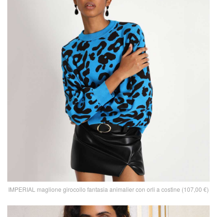
IMPERIAL maglione girocollo fantasia animalier con orli a costine (107,00 €)