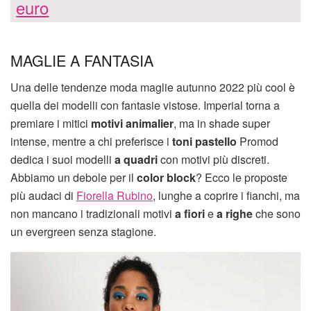
euro
MAGLIE A FANTASIA
Una delle tendenze moda maglie autunno 2022 più cool è
quella dei modelli con fantasie vistose. Imperial torna a
premiare i mitici
motivi animalier
, ma in shade super
intense, mentre a chi preferisce i
toni pastello
Promod
dedica i suoi modelli
a quadri
con motivi più discreti.
Abbiamo un debole per il
color block
? Ecco le proposte
più audaci di
Fiorella Rubino
, lunghe a coprire i fianchi, ma
non mancano i tradizionali motivi
a fiori
e
a righe
che sono
un evergreen senza stagione.