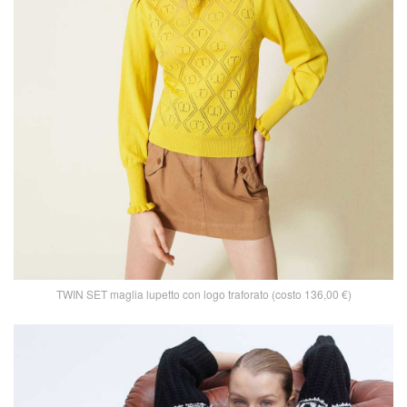
TWIN SET maglia lupetto con logo traforato (costo 136,00 €)