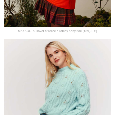
MAX&CO. pullover a trecce e romby pony ride (189,00 €)