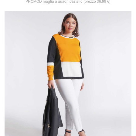
PROMOD maglia a quadri pastello (prezzo 36,99 €)