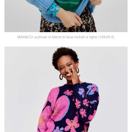
MAX&CO. pullover in blend di lana mohair a righe (109,00 €)