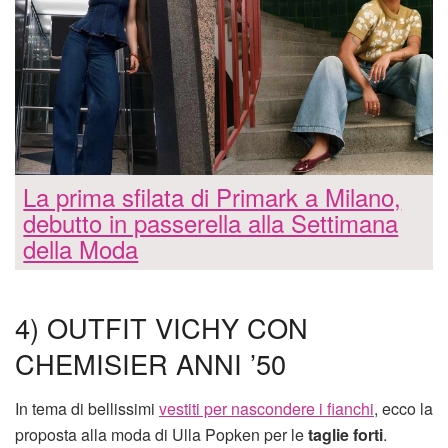
La prima sfilata di Primark a Milano,
debutto in passerella alla Settimana
della Moda
4) OUTFIT VICHY CON
CHEMISIER ANNI ’50
In tema di bellissimi
vestiti per nascondere i fianchi
, ecco la
proposta alla moda di Ulla Popken per le
taglie forti
.