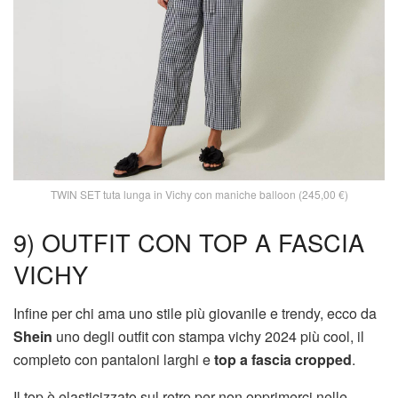
TWIN SET tuta lunga in Vichy con maniche balloon (245,00 €)
9) OUTFIT CON TOP A FASCIA
VICHY
Infine per chi ama uno stile più giovanile e trendy, ecco da
Shein
uno degli outfit con stampa vichy 2024 più cool, il
completo con pantaloni larghi e
top a fascia cropped
.
Il top è elasticizzato sul retro per non opprimerci nelle