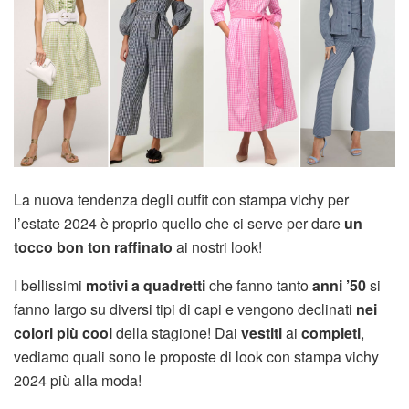
La nuova tendenza degli outfit con stampa vichy per
l’estate 2024 è proprio quello che ci serve per dare
un
tocco bon ton raffinato
ai nostri look!
I bellissimi
motivi a quadretti
che fanno tanto
anni ’50
si
fanno largo su diversi tipi di capi e vengono declinati
nei
colori più cool
della stagione! Dai
vestiti
ai
completi
,
vediamo quali sono le proposte di look con stampa vichy
2024 più alla moda!