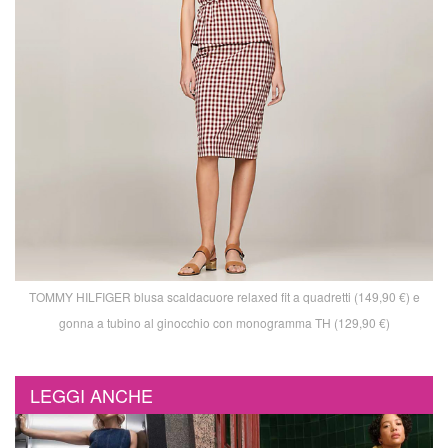
TOMMY HILFIGER blusa scaldacuore relaxed fit a quadretti (149,90 €) e
gonna a tubino al ginocchio con monogramma TH (129,90 €)
LEGGI ANCHE