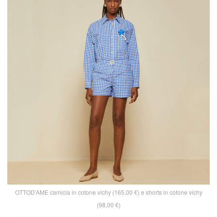
OTTOD’AME camicia in cotone vichy (165,00 €) e shorts in cotone vichy
(98,00 €)