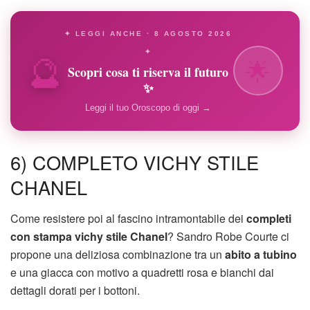
✦ LEGGI ANCHE · 8 AGOSTO 2026
🔮
✦
🌟
Scopri cosa ti riserva il futuro
✨
Leggi il tuo Oroscopo di oggi →
6) COMPLETO VICHY STILE
CHANEL
Come resistere poi al fascino intramontabile dei
completi
con stampa vichy stile Chanel
? Sandro Robe Courte ci
propone una deliziosa combinazione tra un
abito a tubino
e una giacca con motivo a quadretti rosa e bianchi dai
dettagli dorati per i bottoni.