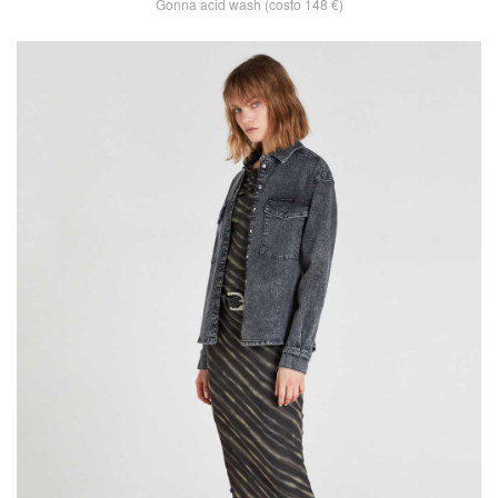
Gonna acid wash (costo 148 €)