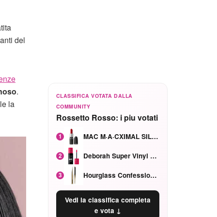
tita
anti del
enze
inoso
.
CLASSIFICA VOTATA DALLA
le la
COMMUNITY
Rossetto Rosso: i piu votati
MAC M·A·CXIMAL SILKY MATTE Red Rock mat
1
Deborah Super Vinyl Shake Rosa Ciliegia
2
Hourglass Confession Ricaricabile Ultra Preciso Ad Alta Intensità Secretly Classic Red
3
Vedi la classifica completa
e vota ↓