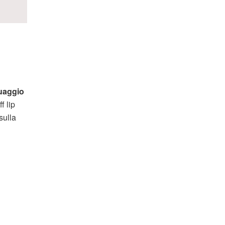
uaggio
f lip
sulla