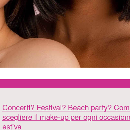
Concerti? Festival? Beach party? Co
scegliere il make-up per ogni occasion
estiva