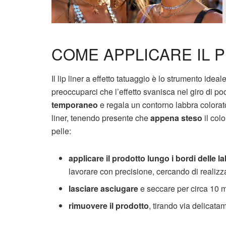
COME APPLICARE IL P
Il lip liner a effetto tatuaggio è lo strumento ide
preoccuparci che l’effetto svanisca nel giro di p
temporaneo
e regala un contorno labbra colorat
liner, tenendo presente che
appena steso
il col
pelle:
applicare il prodotto lungo i bordi delle l
lavorare con precisione, cercando di realizza
lasciare asciugare
e seccare per circa 10 m
rimuovere il prodotto
, tirando via delicata