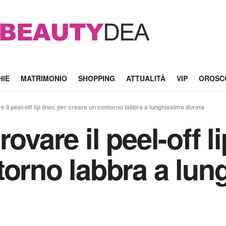
HIE
MATRIMONIO
SHOPPING
ATTUALITÀ
VIP
OROSC
 il peel-off lip liner, per creare un contorno labbra a lunghissima durata
ovare il peel-off li
torno labbra a lun