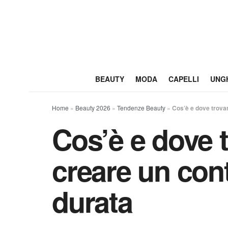
BEAUTY
MODA
CAPELLI
UNG
Home
»
Beauty 2026
»
Tendenze Beauty
»
Cos’è e dove trovare
Cos’è e dove tr
creare un con
durata