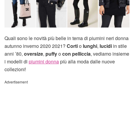
Quali sono le novità più belle in tema di piumini neri donna
autunno inverno 2020 2021?
Corti
o
lunghi
,
lucidi
in stile
anni ’80,
oversize
,
puffy
o
con pelliccia
, vediamo insieme
i modelli di
piumini donna
più alla moda dalle nuove
collezioni!
Advertisement