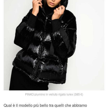
PINKO piumino in velluto rigato lurex (385 €)
Qual è il modello più bello tra quelli che abbiamo