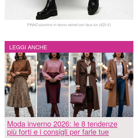
PINKO piumino in tecno velvet con faux fur (420 €)
LEGGI ANCHE
Moda inverno 2026: le 8 tendenze
più forti e i consigli per farle tue