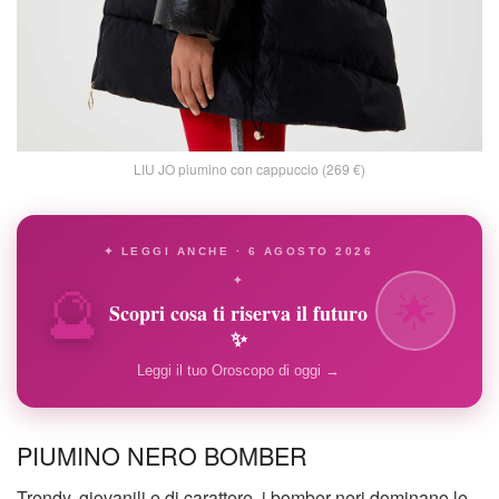
LIU JO piumino con cappuccio (269 €)
✦ LEGGI ANCHE · 6 AGOSTO 2026
🔮
✦
🌟
Scopri cosa ti riserva il futuro
✨
Leggi il tuo Oroscopo di oggi →
PIUMINO NERO BOMBER
Trendy, giovanili e di carattere, i bomber neri dominano le