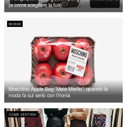
(e come scegliere la tua)
BORSE
Moschino Apple Bag “Mele Merito”: quando la
moda fa sul serio con l’ironia
COME VESTIRSI