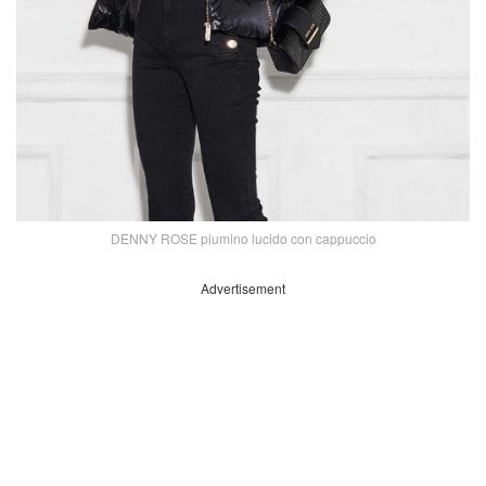
DENNY ROSE piumino lucido con cappuccio
Advertisement