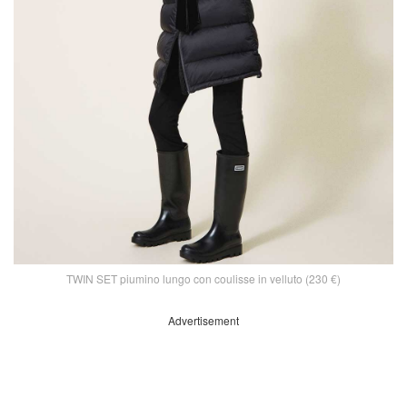
TWIN SET piumino lungo con coulisse in velluto (230 €)
Advertisement