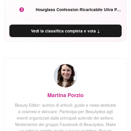
Hourglass Confession Ricaricabile Ultra Preciso Ad Alta Intensità Secretly Classic Red
3
Vedi la classifica completa e vota ↓
Martina Porzio
Beauty Editor: autrice di articoli, guide e news dedicate
a cosmesi e skincare. Partecipa per Beautydea agli
eventi organizzati dalle principali aziende del settore.
Moderatrice del gruppo Facebook di Beautydea. Make
up artist in ambito moda e luxury wedding. Beauty