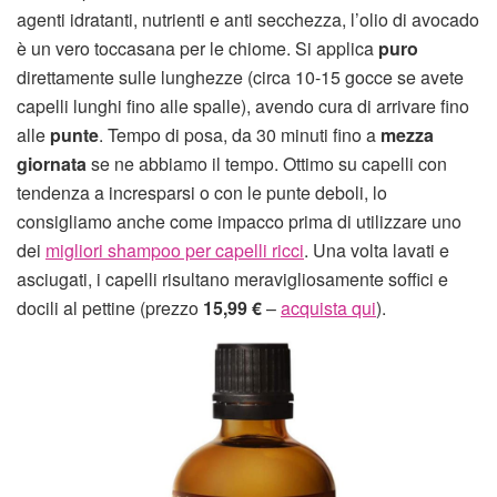
agenti idratanti, nutrienti e anti secchezza, l’olio di avocado
è un vero toccasana per le chiome. Si applica
puro
direttamente sulle lunghezze (circa 10-15 gocce se avete
capelli lunghi fino alle spalle), avendo cura di arrivare fino
alle
punte
. Tempo di posa, da 30 minuti fino a
mezza
giornata
se ne abbiamo il tempo. Ottimo su capelli con
tendenza a incresparsi o con le punte deboli, lo
consigliamo anche come impacco prima di utilizzare uno
dei
migliori shampoo per capelli ricci
. Una volta lavati e
asciugati, i capelli risultano meravigliosamente soffici e
docili al pettine (prezzo
15,99 €
–
acquista qui
).