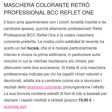
MASCHERA COLORANTE RETRÒ
PROFESSIONAL BCC REFLET ONE
Il team ama sperimentare con i colori: tonalità insolite e da
cambiare spesso, purché altamente professionali! Retrò
Professional BCC Reflet One è la nostra maschera
colorante preferita. La nostra
color-addicted
di recente ha
scelto un bel
fucsia
, che si è rivelato particolarmente
intenso e vivace la prima settimana, in particolare sulle
ciocche in cui le mèches risultavano più chiare, per
attenuarsi nelle due successive. Si tratta di una maschera
professionale indicata per chi ha capelli chiari naturali o
decolorati, adatta sia a cambiare colore sia a ravvivare i
risultati dello
shampoo colorante
, prolungandone l’effetto.
La sua formula contiene estratti di fiori di loto e baobab per
lasciare i capelli morbidi e idratati (prezzo
19,90 €
–
acquista qui
).