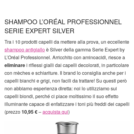
SHAMPOO L’ORÉAL PROFESSIONNEL
SERIE EXPERT SILVER
Tra i 10 prodotti capelli da mettere alla prova, un eccellente
shampoo antigiallo
è Silver della gamma Serie Expert by
L’Oréal Professionnel. Arricchito con aminoacidi, riesce a
eliminare
i riflessi gialli dai capelli decolorati, in particolare
con mèches e schiariture. Il brand lo consiglia anche per i
capelli bianchi e grigi, non facili da trattare! Su questi però
non abbiamo esperienza diretta: noi lo utilizziamo sui
capelli biondi, perché ci piace moltissimo il suo effetto
illuminante capace di enfatizzare i toni più freddi dei capelli
(prezzo
10,95 €
–
acquista qui
)