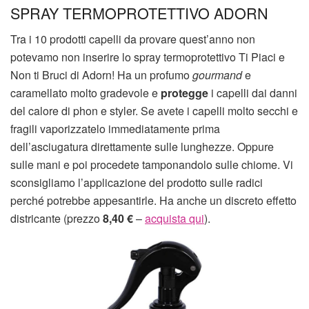
SPRAY TERMOPROTETTIVO ADORN
Tra i 10 prodotti capelli da provare quest’anno non
potevamo non inserire lo spray termoprotettivo Ti Piaci e
Non ti Bruci di Adorn! Ha un profumo
gourmand
e
caramellato molto gradevole e
protegge
i capelli dai danni
del calore di phon e styler. Se avete i capelli molto secchi e
fragili vaporizzatelo immediatamente prima
dell’asciugatura direttamente sulle lunghezze. Oppure
sulle mani e poi procedete tamponandolo sulle chiome. Vi
sconsigliamo l’applicazione del prodotto sulle radici
perché potrebbe appesantirle. Ha anche un discreto effetto
districante (prezzo
8,40
€
–
acquista qui
).