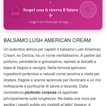
🔮
✦
🌟
Scopri cosa ti riserva il futuro
✨
Leggi il tuo Oroscopo di oggi →
BALSAMO LUSH AMERICAN CREAM
Un’autentica delizia per capelli! Il balsamo Lush American
Cream, ex Delizia, ha un nome meritatissimo. A partire dal
profumo, persistente e golosissimo, ispirato ai dolcetti a
base di fragola e vaniglia. Nella formula spiccano
ingredienti portentosi e naturali come lanolina e miele per
idratare, fragole e arance spremute per illuminare e un mix
rinfrescante e purificante di salvia e lavanda. Dalla
consistenza
piuttosto corposa
va applicato
principalmente sulle lunghezze. Ne basta una noce per
sentire i capelli subito più morbidi al tatto! Vegano, è