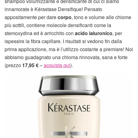
shampoo volumizzante e densificante di cui ci siamo
innamorate è Kérastase Densifique! Pensato
appositamente per dare
corpo
, tono e volume alle chiome
più sottili, contiene molecole densificanti come la
stemoxydina ed è arricchito con
acido ialuronico
, per
ispessire la fibra capillare. I risultati si vedono fin dalla
prima applicazione, ma è l’utilizzo costante a premiare! Noi
abbiamo guadagnato una chioma rinnovata, sana e forte
(prezzo
17,95
€
–
acquista qui
).