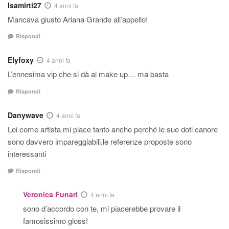
Isamirti27
4 anni fa
Mancava giusto Ariana Grande all’appello!
Rispondi
Elyfoxy
4 anni fa
L’ennesima vip che si dà al make up… ma basta
Rispondi
Danywave
4 anni fa
Lei come artista mi piace tanto anche perché le sue doti canore
sono davvero impareggiabili,le referenze proposte sono
interessanti
Rispondi
Veronica Funari
4 anni fa
sono d’accordo con te, mi piacerebbe provare il
famosissimo gloss!