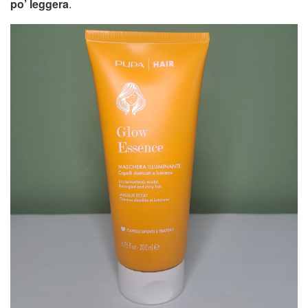
po’ leggera
.