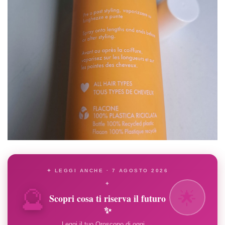
✦ LEGGI ANCHE · 7 AGOSTO 2026
🔮
✦
🌟
Scopri cosa ti riserva il futuro
✨
Leggi il tuo Oroscopo di oggi →