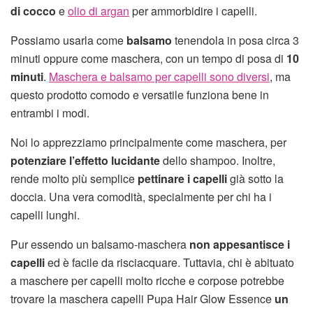
di cocco
e
olio di argan
per ammorbidire i capelli.
Possiamo usarla come
balsamo
tenendola in posa circa 3
minuti oppure come maschera, con un tempo di posa di
10
minuti
.
Maschera e balsamo per capelli sono diversi
, ma
questo prodotto comodo e versatile funziona bene in
entrambi i modi.
Noi lo apprezziamo principalmente come maschera, per
potenziare l’effetto lucidante
dello shampoo. Inoltre,
rende molto più semplice
pettinare i capelli
già sotto la
doccia. Una vera comodità, specialmente per chi ha i
capelli lunghi.
Pur essendo un balsamo-maschera
non appesantisce i
capelli
ed è facile da risciacquare. Tuttavia, chi è abituato
a maschere per capelli molto ricche e corpose potrebbe
trovare la maschera capelli Pupa Hair Glow Essence
un