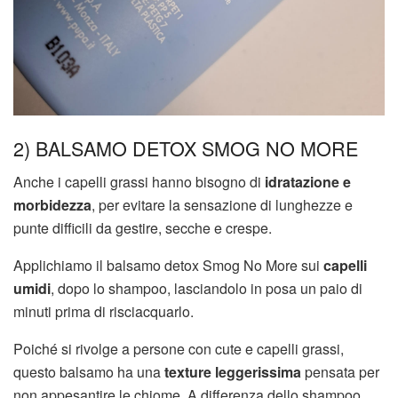
2) BALSAMO DETOX SMOG NO MORE
Anche i capelli grassi hanno bisogno di
idratazione e
morbidezza
, per evitare la sensazione di lunghezze e
punte difficili da gestire, secche e crespe.
Applichiamo il balsamo detox Smog No More sui
capelli
umidi
, dopo lo shampoo, lasciandolo in posa un paio di
minuti prima di risciacquarlo.
Poiché si rivolge a persone con cute e capelli grassi,
questo balsamo ha una
texture leggerissima
pensata per
non appesantire le chiome. A differenza dello shampoo,