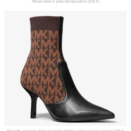
Stivale keke in pelle stampa pitone (235 €)
Stivaletto aderente shiloh in maglia stretch e pelle con logo (prezzo 225 €)