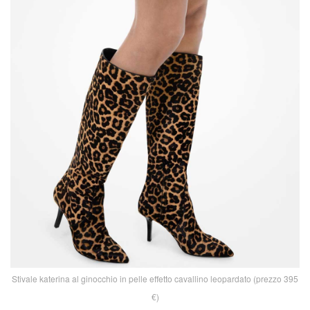
Stivale katerina al ginocchio in pelle effetto cavallino leopardato (prezzo 395
€)