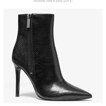
Stivaletto lottie in pelle (225 €)