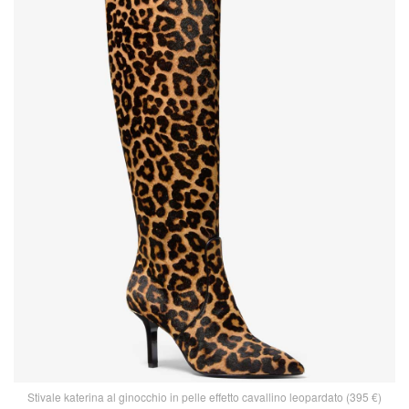
Stivale katerina al ginocchio in pelle effetto cavallino leopardato (395 €)