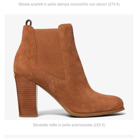
Stivale scarlett in pelle stampa coccodrillo con decori (275 €)
Stivaletto lottie in pelle scamosciata (225 €)