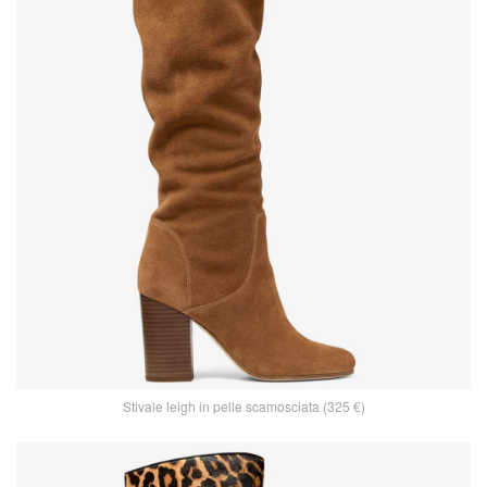
Stivale leigh in pelle scamosciata (325 €)