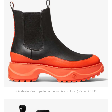
Stivale dupree in pelle con fettuccia con logo (prezzo 265 €)