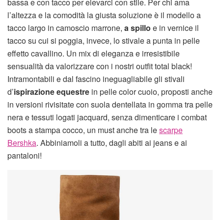
bassa e con tacco per elevarci con stile. Per chi ama
l’altezza e la comodità la giusta soluzione è il modello a
tacco largo in camoscio marrone,
a spillo
e in vernice il
tacco su cui si poggia, invece, lo stivale a punta in pelle
effetto cavallino. Un mix di eleganza e irresistibile
sensualità da valorizzare con i nostri outfit total black!
Intramontabili e dal fascino ineguagliabile gli stivali
d’
ispirazione equestre
in pelle color cuoio, proposti anche
in versioni rivisitate con suola dentellata in gomma tra pelle
nera e tessuti logati jacquard, senza dimenticare i combat
boots a stampa cocco, un must anche tra le
scarpe
Bershka
. Abbiniamoli a tutto, dagli abiti ai jeans e ai
pantaloni!