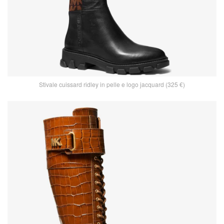
Stivale cuissard ridley in pelle e logo jacquard (325 €)