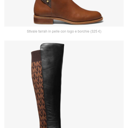
Stivale farrah in pelle con logo e borchie (325 €)