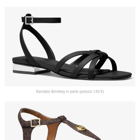
Sandalo Brinkley in pelle (prezzo 130 €)