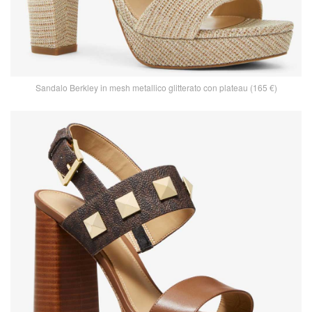
Sandalo Berkley in mesh metallico glitterato con plateau (165 €)