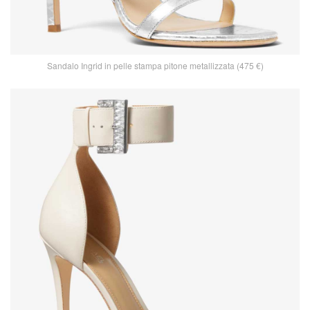
Sandalo Ingrid in pelle stampa pitone metallizzata (475 €)