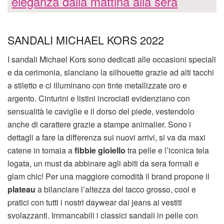
eleganza dalla mattina alla sera
SANDALI MICHAEL KORS 2022
I sandali Michael Kors sono dedicati alle occasioni speciali
e da cerimonia, slanciano la silhouette grazie ad alti tacchi
a stiletto e ci illuminano con tinte metallizzate oro e
argento. Cinturini e listini incrociati evidenziano con
sensualità le caviglie e il dorso del piede, vestendolo
anche di carattere grazie a stampe animalier. Sono i
dettagli a fare la differenza sui nuovi arrivi, si va da maxi
catene in tomaia a
fibbie gioiello
tra pelle e l’iconica tela
logata, un must da abbinare agli abiti da sera formali e
glam chic! Per una maggiore comodità il brand propone il
plateau
a bilanciare l’altezza del tacco grosso, cool e
pratici con tutti i nostri daywear dai jeans ai vestiti
svolazzanti. Immancabili i classici sandali in pelle con