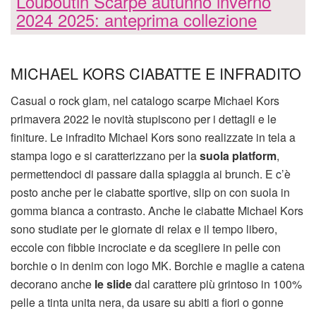
Louboutin Scarpe autunno inverno
2024 2025: anteprima collezione
MICHAEL KORS CIABATTE E INFRADITO
Casual o rock glam, nel catalogo scarpe Michael Kors
primavera 2022 le novità stupiscono per i dettagli e le
finiture. Le infradito Michael Kors sono realizzate in tela a
stampa logo e si caratterizzano per la
suola platform
,
permettendoci di passare dalla spiaggia ai brunch. E c’è
posto anche per le ciabatte sportive, slip on con suola in
gomma bianca a contrasto. Anche le ciabatte Michael Kors
sono studiate per le giornate di relax e il tempo libero,
eccole con fibbie incrociate e da scegliere in pelle con
borchie o in denim con logo MK. Borchie e maglie a catena
decorano anche
le slide
dal carattere più grintoso in 100%
pelle a tinta unita nera, da usare su abiti a fiori o gonne