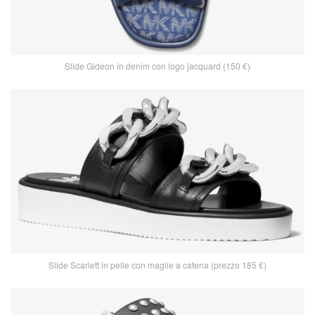
Slide Gideon in denim con logo jacquard (150 €)
Slide Scarlett in pelle con maglie a catena (prezzo 185 €)