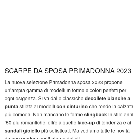
SCARPE DA SPOSA PRIMADONNA 2023
La nuova selezione Primadonna sposa 2023 propone
un’ampia gamma di modelli in forme e colori perfetti per
ogni esigenza. Si va dalle classiche
decollete bianche
a
punta
sfilata ai modelli
con cinturino
che rende la calzata
più comoda. Non mancano le forme
slingback
in stile anni
’50 più romantiche, oltre a quelle
lace-up
di tendenza e ai
sandali gioiello
più sofisticati. Ma vediamo tutte le novità
da non perdere per il giorno del sì!