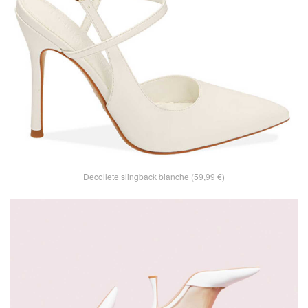
Decollete slingback bianche (59,99 €)